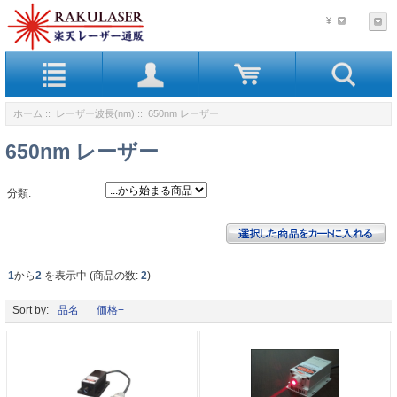
¥
ホーム
::
レーザー波長(nm)
:: 650nm レーザー
650nm レーザー
分類:
1
から
2
を表示中 (商品の数:
2
)
Sort by:
品名
価格+