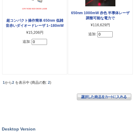
650nm 1000mW 赤色 半導体レーザ
調整可能な電力で
超コンパクト操作簡単 650nm 低雑
¥116,629円
音赤いダイオードレーザ 1~180mW
¥15,206円
追加:
追加:
1
から
2
を表示中 (商品の数:
2
)
Desktop Version