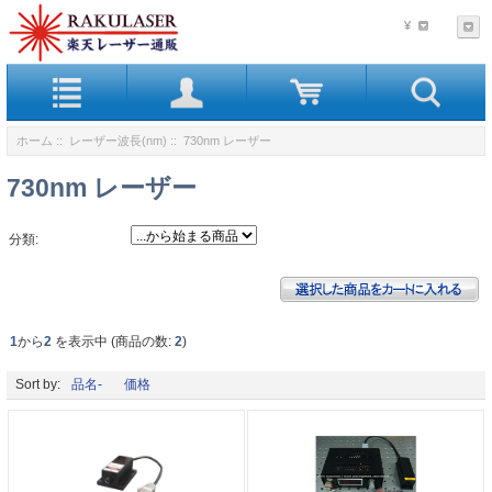
¥
ホーム
::
レーザー波長(nm)
:: 730nm レーザー
730nm レーザー
分類:
1
から
2
を表示中 (商品の数:
2
)
Sort by:
品名-
価格