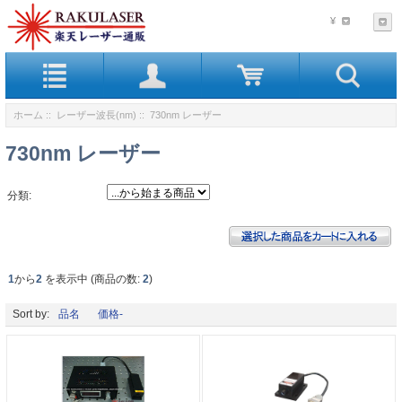
¥
ホーム
::
レーザー波長(nm)
:: 730nm レーザー
730nm レーザー
分類:
1
から
2
を表示中 (商品の数:
2
)
Sort by:
品名
価格-