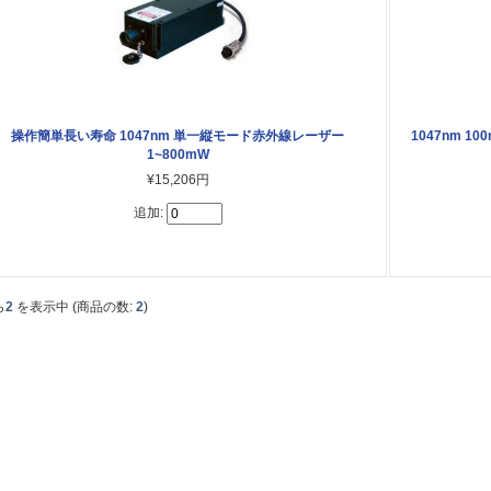
操作簡単長い寿命 1047nm 単一縦モード赤外線レーザー
1047nm 1
1~800mW
¥15,206円
追加:
ら
2
を表示中 (商品の数:
2
)