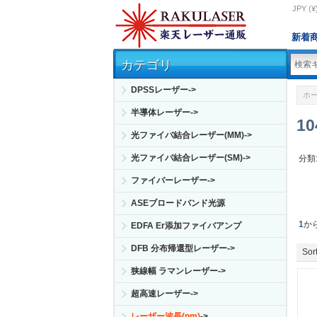
JPY (¥
新着
カテゴリ
DPSSレーザー->
ホ
半導体レーザー->
1
光ファイバ結合レーザー(MM)->
光ファイバ結合レーザー(SM)->
分類
ファイバーレーザー->
ASEブロードバンド光源
1
か
EDFA Er添加ファイバアンプ
DFB 分布帰還型レーザー->
Sort
狭線幅 ラマンレーザー->
超高速レーザー->
レーザー波長(nm)
->