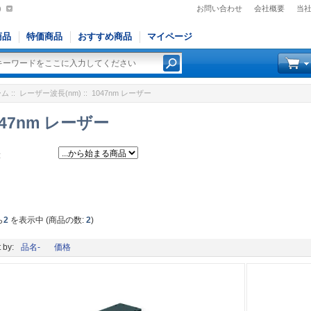
)
お問い合わせ
会社概要
当
商品
特価商品
おすすめ商品
マイページ
ーム
::
レーザー波長(nm)
:: 1047nm レーザー
047nm レーザー
:
ら
2
を表示中 (商品の数:
2
)
 by:
品名-
価格