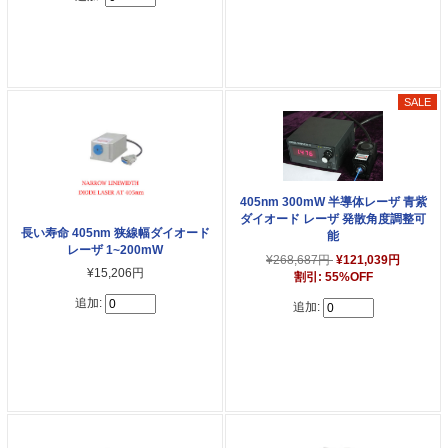
405nm 300mW 半導体レーザ 青紫
ダイオード レーザ 発散角度調整可
長い寿命 405nm 狭線幅ダイオード
能
レーザ 1~200mW
¥268,687円
¥121,039円
¥15,206円
割引: 55%OFF
追加:
追加: