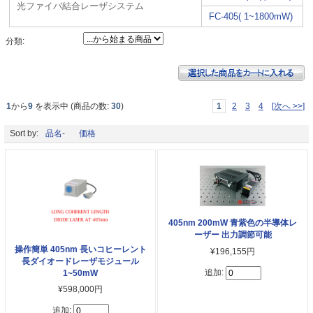
光ファイバ結合レーザシステム
FC-405( 1~1800mW)
分類:
1
から
9
を表示中 (商品の数:
30
)
1
2
3
4
[次へ >>]
Sort by:
品名-
価格
405nm 200mW 青紫色の半導体レ
ーザー 出力調節可能
操作簡単 405nm 長いコヒーレント
¥196,155円
長ダイオードレーザモジュール
追加:
1~50mW
¥598,000円
追加: