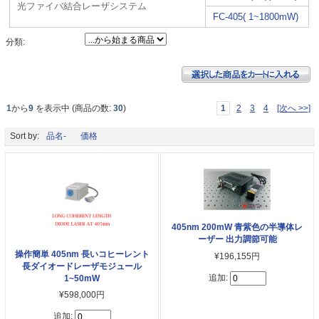
光ファイバ結合レーザシステム
FC-405( 1~1800mW)
分類:
1
から
9
を表示中 (商品の数:
30
)
1
2
3
4
[次へ >>]
Sort by:
品名-
価格
405nm 200mW 青紫色の半導体レ
ーザー 出力調節可能
操作簡単 405nm 長いコヒーレント
¥196,155円
長ダイオードレーザモジュール
追加:
1~50mW
¥598,000円
追加: