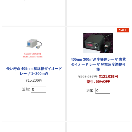
405nm 300mW 半導体レーザ 青紫
ダイオード レーザ 発散角度調整可
長い寿命 405nm 狭線幅ダイオード
能
レーザ 1~200mW
¥268,687円
¥121,039円
¥15,206円
割引: 55%OFF
追加:
追加: