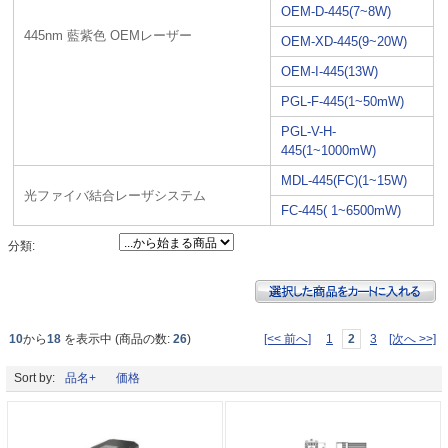
OEM-D-445(7~8W)
445nm 藍紫色 OEMレーザー
OEM-XD-445(9~20W)
OEM-I-445(13W)
PGL-F-445(1~50mW)
PGL-V-H-
445(1~1000mW)
MDL-445(FC)(1~15W)
光ファイバ結合レーザシステム
FC-445( 1~6500mW)
分類:
10
から
18
を表示中 (商品の数:
26
)
[<< 前へ]
1
2
3
[次へ >>]
Sort by:
品名+
価格