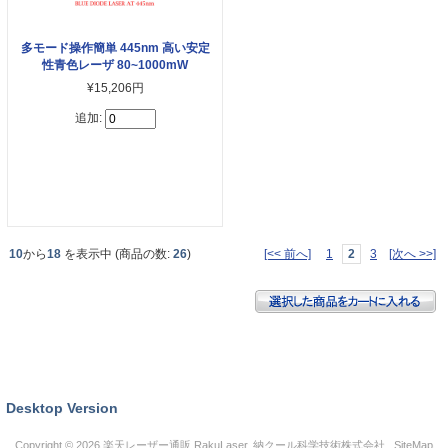
多モード操作簡単 445nm 高い安定
性青色レーザ 80~1000mW
¥15,206円
追加:
10
から
18
を表示中 (商品の数:
26
)
[<< 前へ]
1
2
3
[次へ >>]
Desktop Version
Copyright © 2026
楽天レーザー通販 RakuLaser
. 納クール科学技術株式会社 .
SiteMap