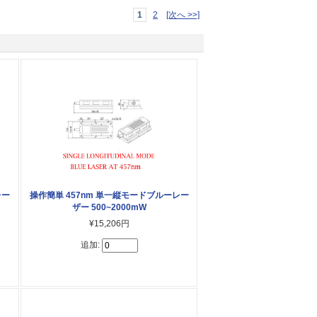
1
2
[次へ >>]
レー
操作簡単 457nm 単一縦モードブルーレー
ザー 500~2000mW
¥15,206円
追加: