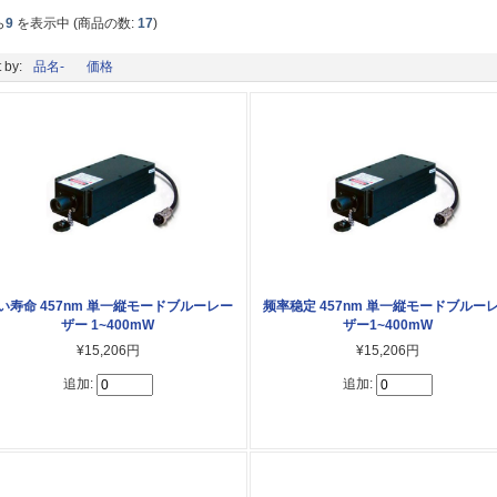
ら
9
を表示中 (商品の数:
17
)
 by:
品名-
価格
い寿命 457nm 単一縦モードブルーレー
频率稳定 457nm 単一縦モードブルー
ザー 1~400mW
ザー1~400mW
¥15,206円
¥15,206円
追加:
追加: