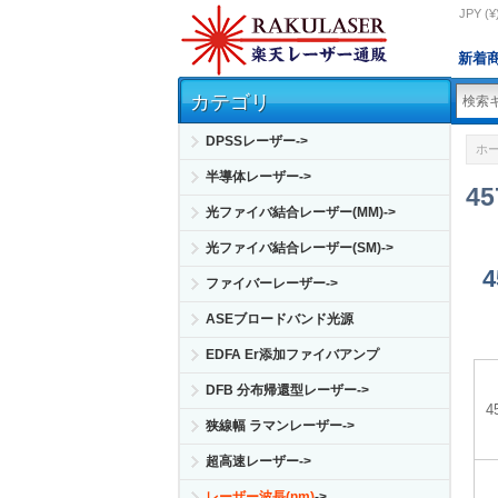
JPY (¥
新着
カテゴリ
DPSSレーザー->
ホ
半導体レーザー->
4
光ファイバ結合レーザー(MM)->
光ファイバ結合レーザー(SM)->
ファイバーレーザー->
ASEブロードバンド光源
EDFA Er添加ファイバアンプ
DFB 分布帰還型レーザー->
狭線幅 ラマンレーザー->
超高速レーザー->
レーザー波長(nm)
->