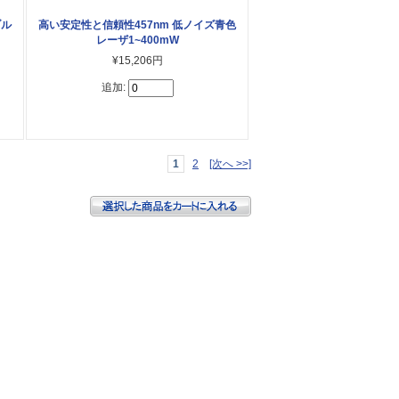
ブル
高い安定性と信頼性457nm 低ノイズ青色
レーザ1~400mW
¥15,206円
追加:
1
2
[次へ >>]