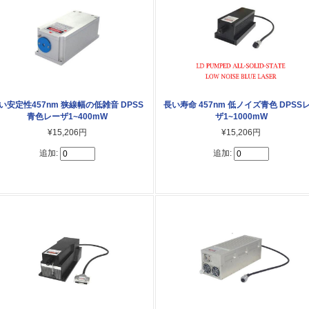
い安定性457nm 狭線幅の低雑音 DPSS
長い寿命 457nm 低ノイズ青色 DPSS
青色レーザ1~400mW
ザ1~1000mW
¥15,206円
¥15,206円
追加:
追加: