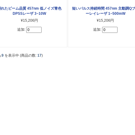
優れたビーム品質 457nm 低ノイズ青色
短いパルス持続時間 457nm 主動調Q
DPSSレーザ 3~10W
ーレイレーザ 1~500mW
¥15,206円
¥15,206円
追加:
追加:
ら
9
を表示中 (商品の数:
17
)