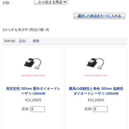
分類:
1
から
4
を表示中 (商品の数:
4
)
Sort by:
品名-
価格
高安定性 395nm 紫外ダイオードレ
最高の信頼性と寿命 395nm 低雑音
ーザ 1~100mW
ダイオードレーザ 1~100mW
¥15,206円
¥15,206円
追加:
追加: