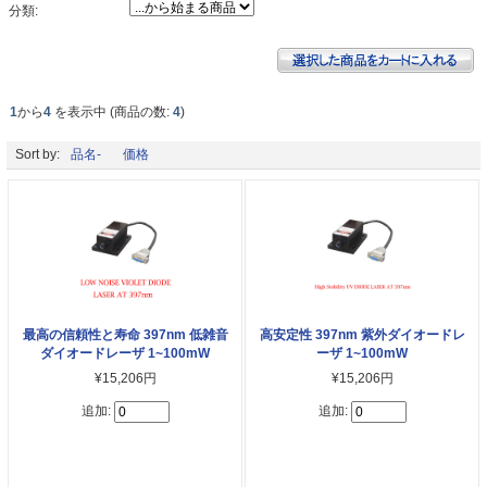
分類:
1
から
4
を表示中 (商品の数:
4
)
Sort by:
品名-
価格
最高の信頼性と寿命 397nm 低雑音
高安定性 397nm 紫外ダイオードレ
ダイオードレーザ 1~100mW
ーザ 1~100mW
¥15,206円
¥15,206円
追加:
追加: