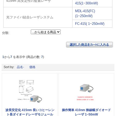
415nm 高安定性の藍紫レーザ
415(1~300mW)
MDL-415(FC)
(1~250mW)
光ファイバ結合レーザシステム
FC-415( 1~250mW)
分類:
1
から
7
を表示中 (商品の数:
7
)
Sort by:
品名-
価格
波長安定化 415nm 長いコヒーレン
操作簡単 410nm 狭線幅ダイオード
ト長ダイオードレーザモジュール
レーザ 1~50mW