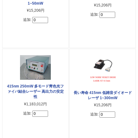
1~50mW
¥15,206円
¥15,206円
追加:
追加:
415nm 250mW 多モード靑色光フ
ァイバ結合レーザー 高出力の安定
長い寿命 415nm 低雑音ダイオード
性
レーザ 1~300mW
¥1,183,012円
¥15,206円
追加:
追加: