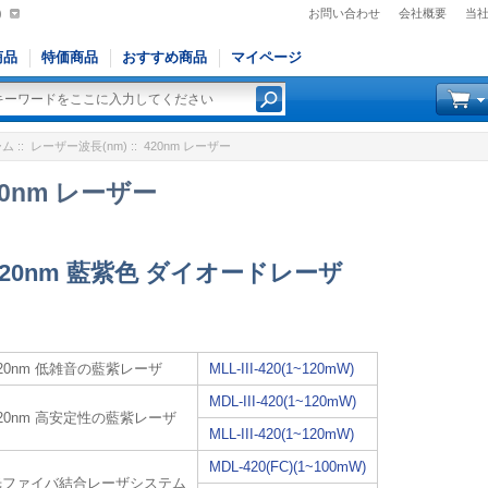
)
お問い合わせ
会社概要
当
商品
特価商品
おすすめ商品
マイページ
ーム
::
レーザー波長(nm)
:: 420nm レーザー
20nm レーザー
420nm 藍紫色 ダイオードレーザ
420nm 低雑音の藍紫レーザ
MLL-III-420(1~120mW)
MDL-III-420(1~120mW)
420nm 高安定性の藍紫レーザ
MLL-III-420(1~120mW)
MDL-420(FC)(1~100mW)
光ファイバ結合レーザシステム