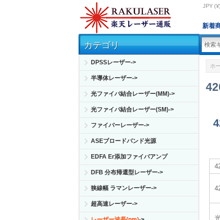
JPY (¥
新着
カテゴリ
DPSSレーザー->
ホ
半導体レーザー->
4
光ファイバ結合レーザー(MM)->
光ファイバ結合レーザー(SM)->
ファイバーレーザー->
ASEブロードバンド光源
EDFA Er添加ファイバアンプ
DFB 分布帰還型レーザー->
狭線幅 ラマンレーザー->
超高速レーザー->
レーザー波長(nm)
->