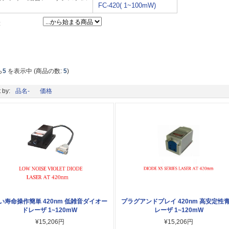
FC-420( 1~100mW)
:
ら
5
を表示中 (商品の数:
5
)
 by:
品名-
価格
い寿命操作簡単 420nm 低雑音ダイオー
プラグアンドプレイ 420nm 高安定性
ドレーザ 1~120mW
レーザ 1~120mW
¥15,206円
¥15,206円