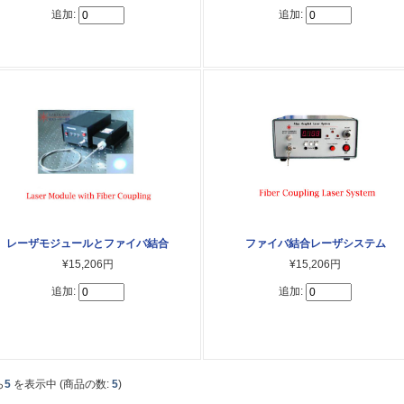
追加:
追加:
レーザモジュールとファイバ結合
ファイバ結合レーザシステム
¥15,206円
¥15,206円
追加:
追加:
ら
5
を表示中 (商品の数:
5
)