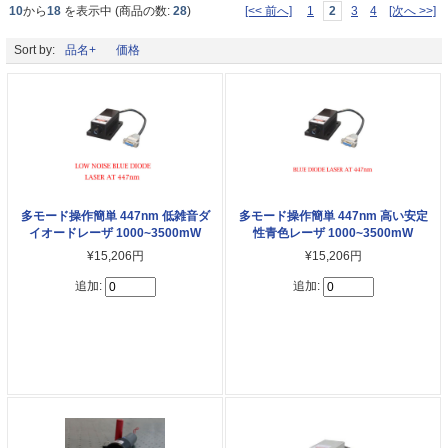
10
から
18
を表示中 (商品の数:
28
)
[<< 前へ]
1
2
3
4
[次へ >>]
Sort by:
品名+
価格
多モード操作簡単 447nm 低雑音ダ
多モード操作簡単 447nm 高い安定
イオードレーザ 1000~3500mW
性青色レーザ 1000~3500mW
¥15,206円
¥15,206円
追加:
追加: