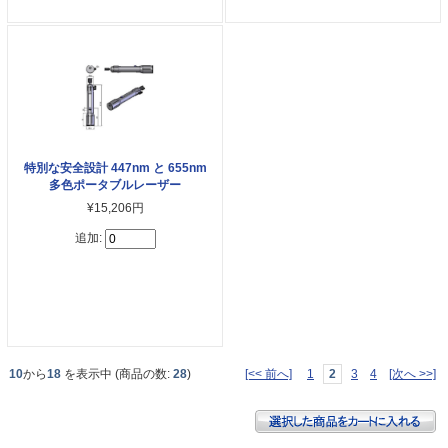
特別な安全設計 447nm と 655nm
多色ポータブルレーザー
¥15,206円
追加:
10
から
18
を表示中 (商品の数:
28
)
[<< 前へ]
1
2
3
4
[次へ >>]