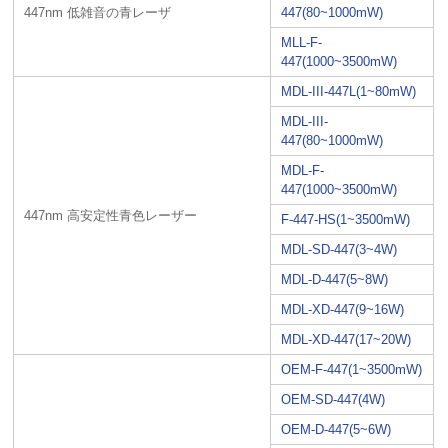
447nm 低雑音の青レーザ
447(80~1000mW)
MLL-F-
447(1000~3500mW)
MDL-III-447L(1~80mW)
MDL-III-
447(80~1000mW)
MDL-F-
447(1000~3500mW)
447nm 高安定性青色レーザー
F-447-HS(1~3500mW)
MDL-SD-447(3~4W)
MDL-D-447(5~8W)
MDL-XD-447(9~16W)
MDL-XD-447(17~20W)
OEM-F-447(1~3500mW)
OEM-SD-447(4W)
OEM-D-447(5~6W)