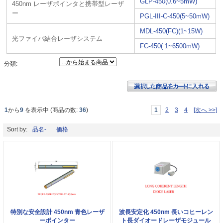
GLP-450(0.6~5mW)
450nm レーザポインタと携帯型レーザ
ー
PGL-III-C-450(5~50mW)
MDL-450(FC)(1~15W)
光ファイバ結合レーザシステム
FC-450( 1~6500mW)
分類:
1
から
9
を表示中 (商品の数:
36
)
1
2
3
4
[次へ >>]
Sort by:
品名-
価格
特別な安全設計 450nm 青色レーザ
波長安定化 450nm 長いコヒーレン
ーポインター
ト長ダイオードレーザモジュール