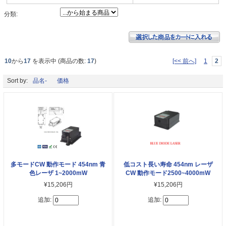
分類:
10
から
17
を表示中 (商品の数:
17
)
[<< 前へ]
1
2
Sort by:
品名-
価格
多モードCW 動作モード 454nm 青
低コスト長い寿命 454nm レーザ
色レーザ 1~2000mW
CW 動作モード2500~4000mW
¥15,206円
¥15,206円
追加:
追加: