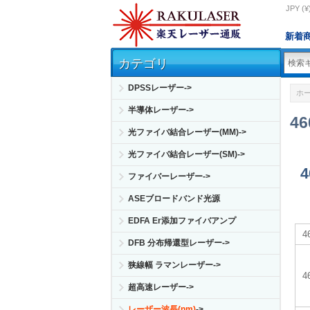
JPY (¥
新着
カテゴリ
DPSSレーザー->
ホ
半導体レーザー->
4
光ファイバ結合レーザー(MM)->
光ファイバ結合レーザー(SM)->
ファイバーレーザー->
ASEブロードバンド光源
EDFA Er添加ファイバアンプ
DFB 分布帰還型レーザー->
狭線幅 ラマンレーザー->
4
超高速レーザー->
レーザー波長(nm)
->