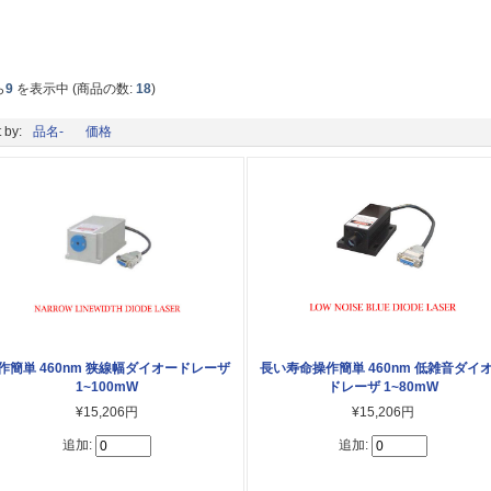
ら
9
を表示中 (商品の数:
18
)
 by:
品名-
価格
作簡単 460nm 狭線幅ダイオードレーザ
長い寿命操作簡単 460nm 低雑音ダイ
1~100mW
ドレーザ 1~80mW
¥15,206円
¥15,206円
追加:
追加: