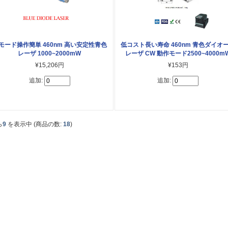
モード操作簡単 460nm 高い安定性青色
低コスト長い寿命 460nm 青色ダイオ
レーザ 1000~2000mW
レーザ CW 動作モード2500~4000m
¥15,206円
¥153円
追加:
追加:
ら
9
を表示中 (商品の数:
18
)