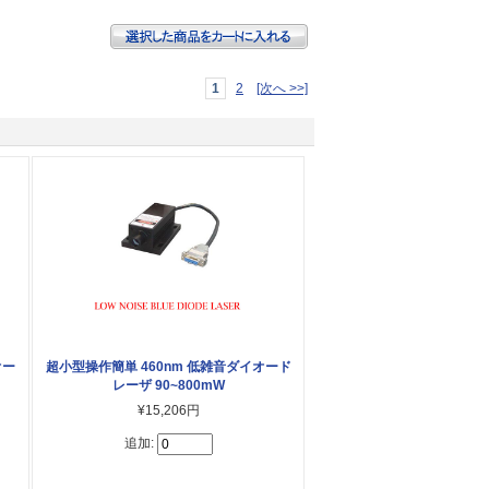
1
2
[次へ >>]
オー
超小型操作簡単 460nm 低雑音ダイオード
レーザ 90~800mW
¥15,206円
追加: