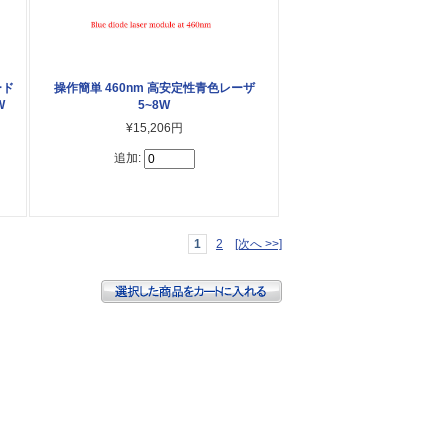
ード
操作簡単 460nm 高安定性青色レーザ
W
5~8W
¥15,206円
追加:
1
2
[次へ >>]