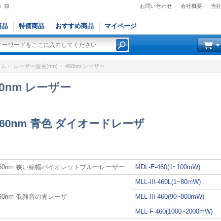
)
お問い合わせ
会社概要
当
商品
特価商品
おすすめ商品
マイページ
ーム
::
レーザー波長(nm)
:: 460nm レーザー
60nm レーザー
460nm 青色 ダイオードレーザ
460nm 狭い線幅バイオレットブルーレーザー
MDL-E-460(1~100mW)
MLL-III-460L(1~80mW)
60nm 低雑音の青レーザ
MLL-III-460(90~800mW)
MLL-F-460(1000~2000mW)