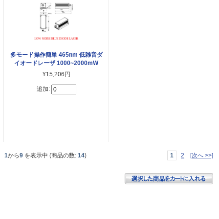
多モード操作簡単 465nm 低雑音ダ
イオードレーザ 1000~2000mW
¥15,206円
追加:
1
から
9
を表示中 (商品の数:
14
)
1
2
[次へ >>]