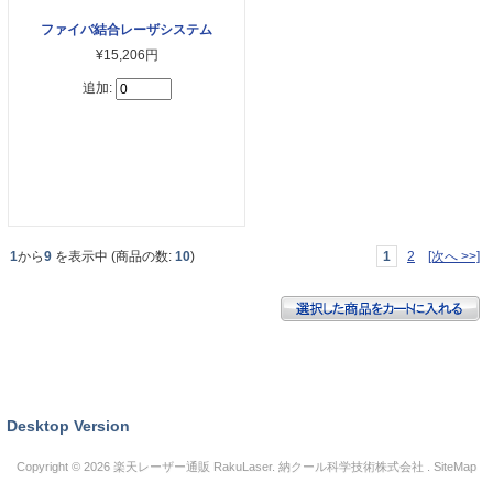
ファイバ結合レーザシステム
¥15,206円
追加:
1
から
9
を表示中 (商品の数:
10
)
1
2
[次へ >>]
Desktop Version
Copyright © 2026
楽天レーザー通販 RakuLaser
. 納クール科学技術株式会社 .
SiteMap