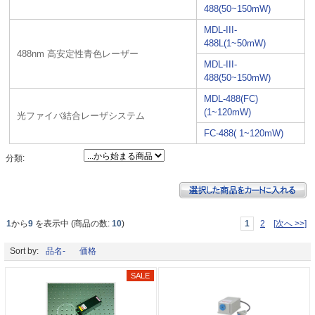
488(50~150mW)
MDL-III-
488L(1~50mW)
488nm 高安定性青色レーザー
MDL-III-
488(50~150mW)
MDL-488(FC)
(1~120mW)
光ファイバ結合レーザシステム
FC-488( 1~120mW)
分類:
1
から
9
を表示中 (商品の数:
10
)
1
2
[次へ >>]
Sort by:
品名-
価格