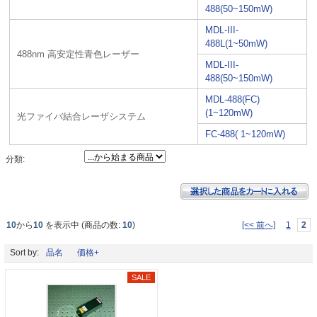
488(50~150mW)
MDL-III-
488L(1~50mW)
488nm 高安定性青色レーザー
MDL-III-
488(50~150mW)
MDL-488(FC)
(1~120mW)
光ファイバ結合レーザシステム
FC-488( 1~120mW)
分類:
10
から
10
を表示中 (商品の数:
10
)
[<< 前へ]
1
2
Sort by:
品名
価格+