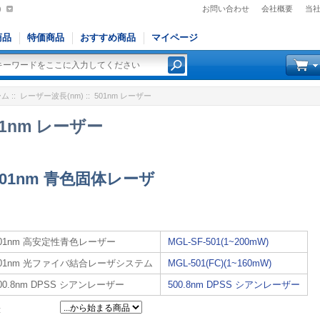
)
お問い合わせ
会社概要
当
商品
特価商品
おすすめ商品
マイページ
ーム
::
レーザー波長(nm)
:: 501nm レーザー
01nm レーザー
501nm 青色固体レーザ
501nm 高安定性青色レーザー
MGL-SF-501(1~200mW)
501nm 光ファイバ結合レーザシステム
MGL-501(FC)(1~160mW)
00.8nm DPSS シアンレーザー
500.8nm DPSS シアンレーザー
: