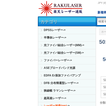
JPY (¥
新着
カテゴリ
DPSSレーザー->
ホ
半導体レーザー->
5
光ファイバ結合レーザー(MM)->
光ファイバ結合レーザー(SM)->
ファイバーレーザー->
ASEブロードバンド光源
EDFA Er添加ファイバアンプ
DFB 分布帰還型レーザー->
狭線幅 ラマンレーザー->
5
超高速レーザー->
分類
レーザー波長(nm)
->