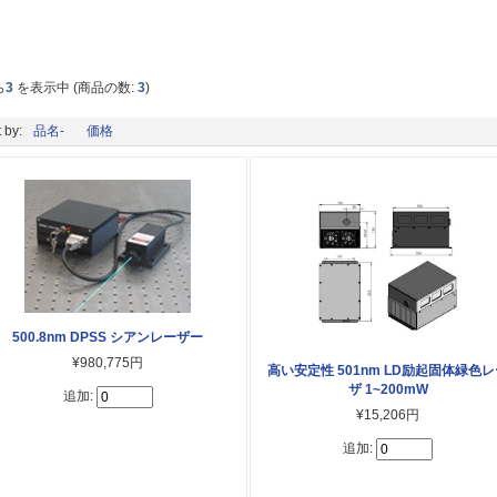
ら
3
を表示中 (商品の数:
3
)
 by:
品名-
価格
500.8nm DPSS シアンレーザー
¥980,775円
高い安定性 501nm LD励起固体緑色
ザ 1~200mW
追加:
¥15,206円
追加: