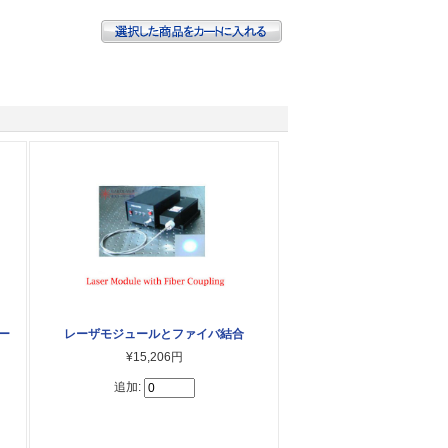
レー
レーザモジュールとファイバ結合
¥15,206円
追加: