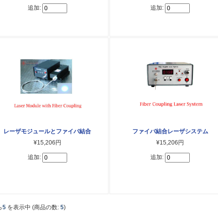
追加:
追加:
レーザモジュールとファイバ結合
ファイバ結合レーザシステム
¥15,206円
¥15,206円
追加:
追加:
ら
5
を表示中 (商品の数:
5
)