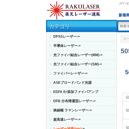
JPY (¥
新着
カテゴリ
DPSSレーザー->
ホ
半導体レーザー->
5
光ファイバ結合レーザー(MM)->
光ファイバ結合レーザー(SM)->
ファイバーレーザー->
ASEブロードバンド光源
EDFA Er添加ファイバアンプ
DFB 分布帰還型レーザー->
狭線幅 ラマンレーザー->
超高速レーザー->
レーザー波長(nm)
->