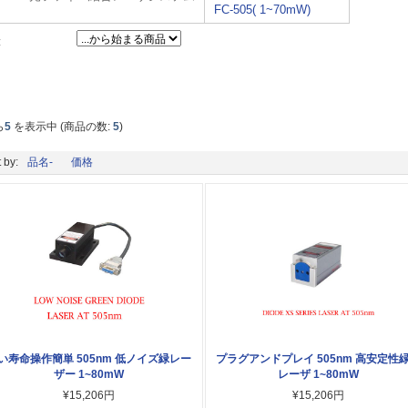
FC-505( 1~70mW)
:
ら
5
を表示中 (商品の数:
5
)
 by:
品名-
価格
い寿命操作簡単 505nm 低ノイズ緑レー
プラグアンドプレイ 505nm 高安定性
ザー 1~80mW
レーザ 1~80mW
¥15,206円
¥15,206円