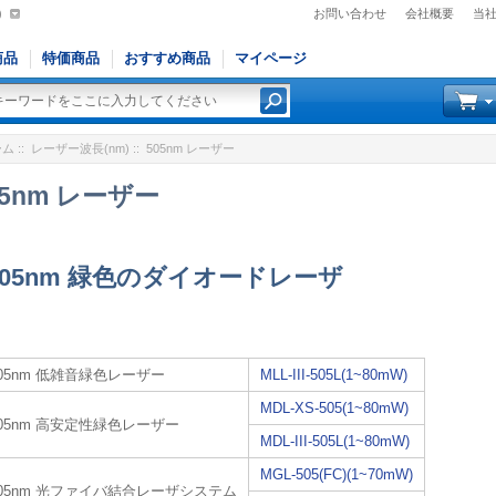
)
お問い合わせ
会社概要
当
商品
特価商品
おすすめ商品
マイページ
ーム
::
レーザー波長(nm)
:: 505nm レーザー
05nm レーザー
505nm 緑色のダイオードレーザ
505nm 低雑音緑色レーザー
MLL-III-505L(1~80mW)
MDL-XS-505(1~80mW)
505nm 高安定性緑色レーザー
MDL-III-505L(1~80mW)
MGL-505(FC)(1~70mW)
505nm 光ファイバ結合レーザシステム