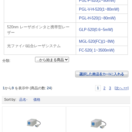
PGL-F-520(1~50mW)
PGL-V-H-520(1~80mW)
PGL-H-520(1~80mW)
520nm レーザポインタと携帯型レー
GLP-520(0.6~5mW)
ザー
MGL-520(FC)(1~8W)
光ファイバ結合レーザシステム
FC-520( 1~3500mW)
分類:
1
から
9
を表示中 (商品の数:
24
)
1
2
3
[次へ >>]
Sort by:
品名-
価格