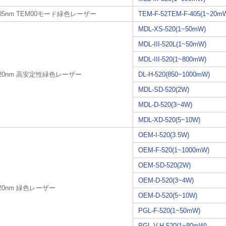
05nm TEM00モード緑色レーザー
TEM-F-52TEM-F-405(1~20m
MDL-XS-520(1~50mW)
MDL-III-520L(1~50mW)
MDL-III-520(1~800mW)
520nm 高安定性緑色レーザー
DL-H-520(850~1000mW)
MDL-SD-520(2W)
MDL-D-520(3~4W)
MDL-XD-520(5~10W)
OEM-I-520(3.5W)
OEM-F-520(1~1000mW)
OEM-SD-520(2W)
OEM-D-520(3~4W)
20nm 緑色レーザー
OEM-D-520(5~10W)
PGL-F-520(1~50mW)
PGL-V-H-520(1~80mW)