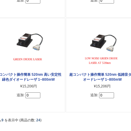
追加:
追加:
コンパクト操作簡単 520nm 高い安定性
超コンパクト操作簡単 520nm 低雑音
緑色ダイオードレーザ 1~800mW
オードレーザ 1~800mW
¥15,206円
¥15,206円
追加:
追加:
ら
9
を表示中 (商品の数:
24
)