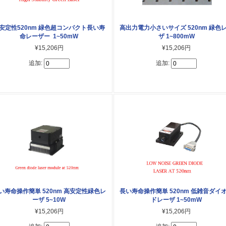
安定性520nm 緑色超コンパクト長い寿
高出力電力小さいサイズ 520nm 緑色
命レーザー 1~50mW
ザ 1~800mW
¥15,206円
¥15,206円
追加:
追加:
い寿命操作簡単 520nm 高安定性緑色レ
長い寿命操作簡単 520nm 低雑音ダイ
ーザ 5~10W
ドレーザ 1~50mW
¥15,206円
¥15,206円