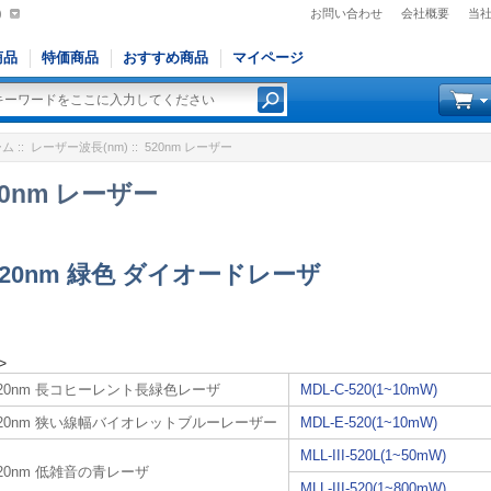
)
お問い合わせ
会社概要
当
商品
特価商品
おすすめ商品
マイページ
ーム
::
レーザー波長(nm)
:: 520nm レーザー
20nm レーザー
520nm 緑色 ダイオードレーザ
>
520nm 長コヒーレント長緑色レーザ
MDL-C-520(1~10mW)
520nm 狭い線幅バイオレットブルーレーザー
MDL-E-520(1~10mW)
MLL-III-520L(1~50mW)
20nm 低雑音の青レーザ
MLL-III-520(1~800mW)