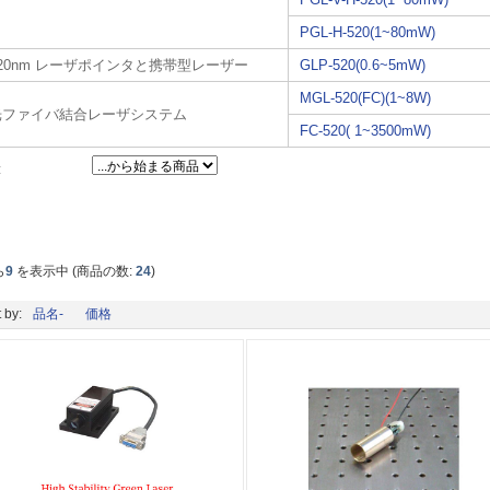
PGL-H-520(1~80mW)
520nm レーザポインタと携帯型レーザー
GLP-520(0.6~5mW)
MGL-520(FC)(1~8W)
光ファイバ結合レーザシステム
FC-520( 1~3500mW)
:
ら
9
を表示中 (商品の数:
24
)
 by:
品名-
価格