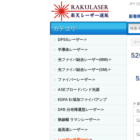
JPY (¥
新着
カテゴリ
DPSSレーザー->
ホ
半導体レーザー->
5
光ファイバ結合レーザー(MM)->
光ファイバ結合レーザー(SM)->
ファイバーレーザー->
ASEブロードバンド光源
EDFA Er添加ファイバアンプ
> d
DFB 分布帰還型レーザー->
狭線幅 ラマンレーザー->
超高速レーザー->
5
レーザー波長(nm)
->