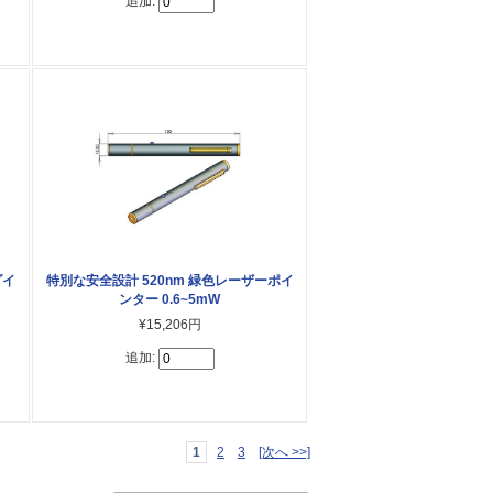
追加:
ダイ
特別な安全設計 520nm 緑色レーザーポイ
ンター 0.6~5mW
¥15,206円
追加:
1
2
3
[次へ >>]