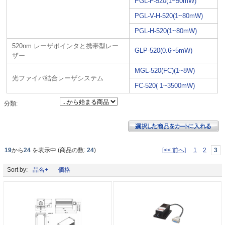
PGL-F-520(1~50mW)
PGL-V-H-520(1~80mW)
PGL-H-520(1~80mW)
520nm レーザポインタと携帯型レー
GLP-520(0.6~5mW)
ザー
MGL-520(FC)(1~8W)
光ファイバ結合レーザシステム
FC-520( 1~3500mW)
分類:
19
から
24
を表示中 (商品の数:
24
)
[<< 前へ]
1
2
3
Sort by:
品名+
価格