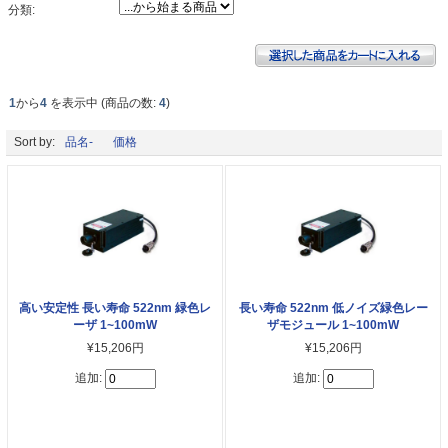
分類:
1
から
4
を表示中 (商品の数:
4
)
Sort by:
品名-
価格
高い安定性 長い寿命 522nm 緑色レ
長い寿命 522nm 低ノイズ緑色レー
ーザ 1~100mW
ザモジュール 1~100mW
¥15,206円
¥15,206円
追加:
追加: