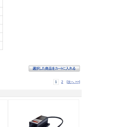
1
2
[次へ >>]