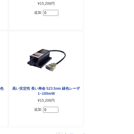
¥15,206円
追加:
緑色
高い安定性 長い寿命 523.5nm 緑色レーザ
1~100mW
¥15,206円
追加: