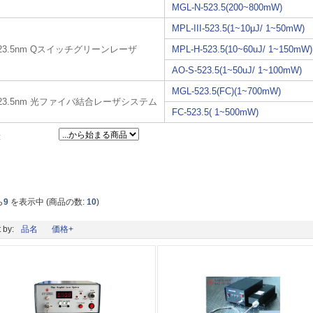
MGL-N-523.5(200~800mW)
MPL-III-523.5(1~10μJ/ 1~50mW)
23.5nm Qスイッチグリーンレーザ
MPL-H-523.5(10~60uJ/ 1~150mW)
AO-S-523.5(1~50uJ/ 1~100mW)
MGL-523.5(FC)(1~700mW)
523.5nm 光ファイバ結合レーザシステム
FC-523.5( 1~500mW)
:
ら
9
を表示中 (商品の数:
10
)
 by:
品名
価格+