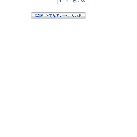
1
2
[次へ >>]