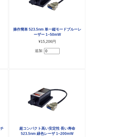
操作簡単 523.5nm 単一縦モードブルーレ
ーザー 1~50mW
¥15,206円
追加:
ッチ
超コンパクト高い安定性 長い寿命
523.5nm 緑色レーザ 1~200mW