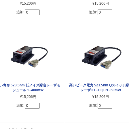
¥15,206円
¥15,206円
追加:
追加:
い寿命 523.5nm 低ノイズ緑色レーザモ
高いピーク電力 523.5nm Qスイッチ
ジュール 1~400mW
レーザ0.1~10µJ/1~50mW
¥15,206円
¥15,206円
追加:
追加: