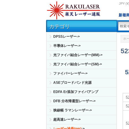
JPY (¥
新着
カテゴリ
DPSSレーザー->
ホ
半導体レーザー->
5
光ファイバ結合レーザー(MM)->
光ファイバ結合レーザー(SM)->
ファイバーレーザー->
ASEブロードバンド光源
EDFA Er添加ファイバアンプ
5
DFB 分布帰還型レーザー->
5
狭線幅 ラマンレーザー->
超高速レーザー->
5
レーザー波長(nm)
->