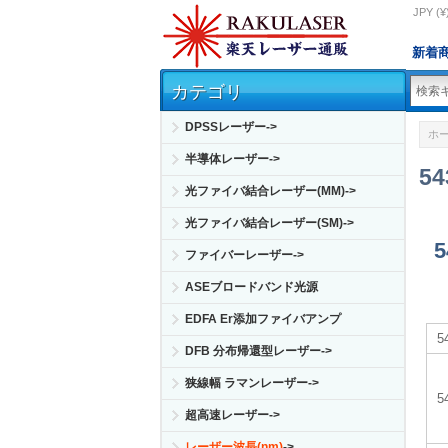
JPY (¥
新着
カテゴリ
DPSSレーザー->
ホ
半導体レーザー->
5
光ファイバ結合レーザー(MM)->
光ファイバ結合レーザー(SM)->
ファイバーレーザー->
ASEブロードバンド光源
EDFA Er添加ファイバアンプ
DFB 分布帰還型レーザー->
狭線幅 ラマンレーザー->
超高速レーザー->
レーザー波長(nm)
->