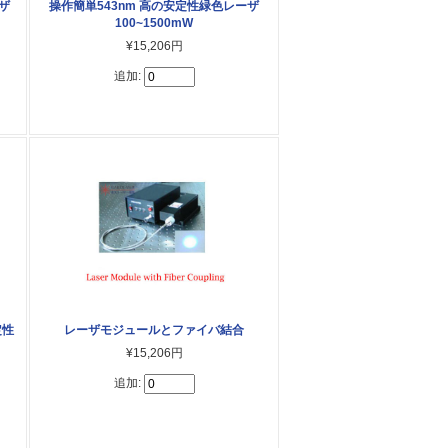
ザ
操作簡単543nm 高の安定性緑色レーザ
100~1500mW
¥15,206円
追加:
定性
レーザモジュールとファイバ結合
¥15,206円
追加: