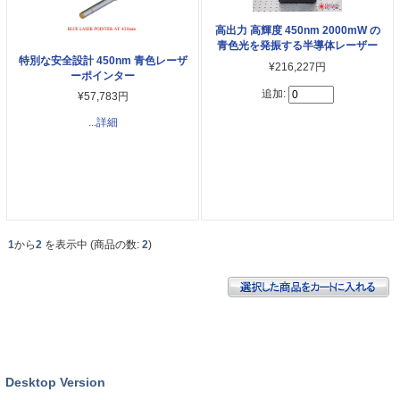
高出力 高輝度 450nm 2000mW の
青色光を発振する半導体レーザー
特別な安全設計 450nm 青色レーザ
¥216,227円
ーポインター
追加:
¥57,783円
...詳細
1
から
2
を表示中 (商品の数:
2
)
Desktop Version