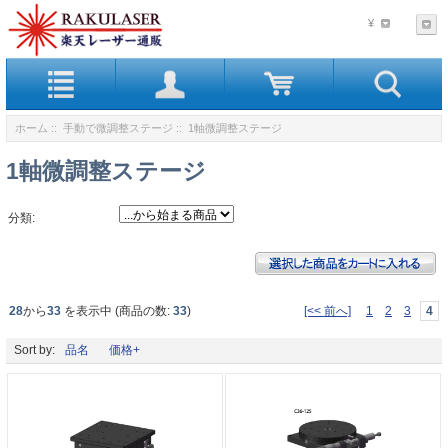
¥
ホーム
::
手動で微調整ステージ
:: 1軸微調整ステージ
1軸微調整ステージ
分類:
28
から
33
を表示中 (商品の数:
33
)
[<< 前へ]
1
2
3
4
Sort by:
品名
価格+