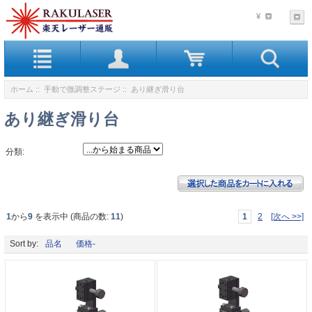
¥
ホーム
::
手動で微調整ステージ
:: あり継ぎ滑り台
あり継ぎ滑り台
分類:
1
から
9
を表示中 (商品の数:
11
)
1
2
[次へ >>]
Sort by:
品名
価格-