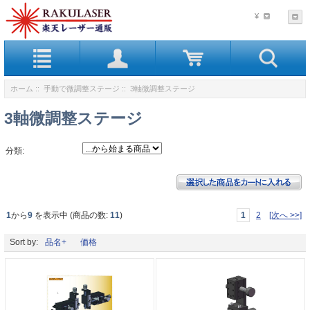
¥
ホーム
::
手動で微調整ステージ
:: 3軸微調整ステージ
3軸微調整ステージ
分類:
1
から
9
を表示中 (商品の数:
11
)
1
2
[次へ >>]
Sort by:
品名+
価格