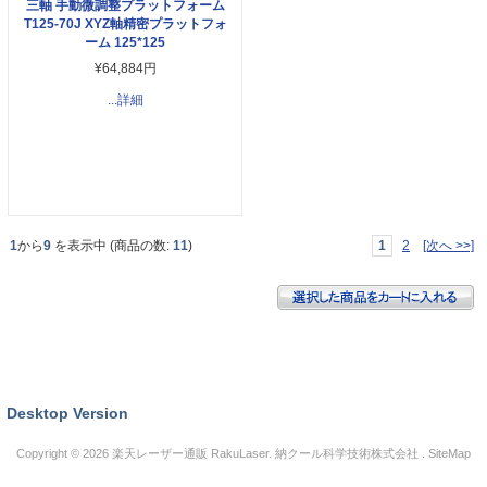
三軸 手動微調整プラットフォーム
T125-70J XYZ軸精密プラットフォ
ーム 125*125
¥64,884円
...詳細
1
から
9
を表示中 (商品の数:
11
)
1
2
[次へ >>]
Desktop Version
Copyright © 2026
楽天レーザー通販 RakuLaser
. 納クール科学技術株式会社 .
SiteMap