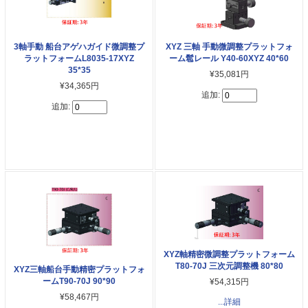
3軸手動 船台アゲハガイド微調整プ
XYZ 三軸 手動微調整プラットフォ
ラットフォームL8035-17XYZ
ーム髱レール Y40-60XYZ 40*60
35*35
¥35,081円
¥34,365円
追加:
追加:
XYZ軸精密微調整プラットフォーム
T80-70J 三次元調整機 80*80
XYZ三軸船台手動精密プラットフォ
ームT90-70J 90*90
¥54,315円
¥58,467円
...詳細