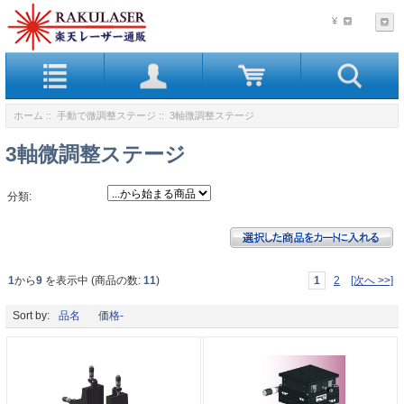
¥
ホーム
::
手動で微調整ステージ
:: 3軸微調整ステージ
3軸微調整ステージ
分類:
1
から
9
を表示中 (商品の数:
11
)
1
2
[次へ >>]
Sort by:
品名
価格-