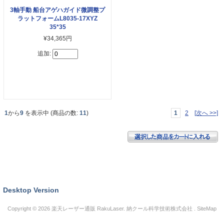
3軸手動 船台アゲハガイド微調整プ
ラットフォームL8035-17XYZ
35*35
¥34,365円
追加:
1
から
9
を表示中 (商品の数:
11
)
1
2
[次へ >>]
Desktop Version
Copyright © 2026
楽天レーザー通販 RakuLaser
. 納クール科学技術株式会社 .
SiteMap