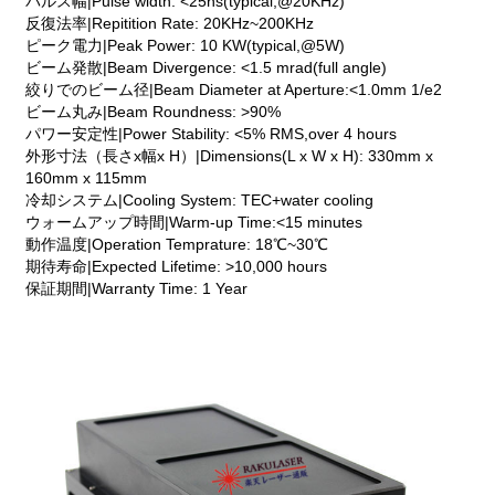
パルス幅|Pulse width: <25ns(typical,@20KHz)
反復法率|Repitition Rate: 20KHz~200KHz
ピーク電力|Peak Power: 10 KW(typical,@5W)
ビーム発散|Beam Divergence: <1.5 mrad(full angle)
絞りでのビーム径|Beam Diameter at Aperture:<1.0mm 1/e2
ビーム丸み|Beam Roundness: >90%
パワー安定性|Power Stability: <5% RMS,over 4 hours
外形寸法（長さx幅x H）|Dimensions(L x W x H): 330mm x
160mm x 115mm
冷却システム|Cooling System: TEC+water cooling
ウォームアップ時間|Warm-up Time:<15 minutes
動作温度|Operation Temprature: 18℃~30℃
期待寿命|Expected Lifetime: >10,000 hours
保証期間|Warranty Time: 1 Year