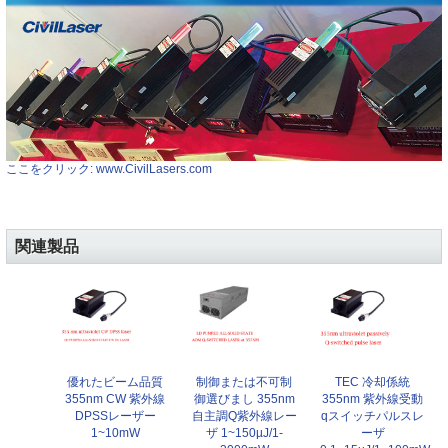
ここをクリック: www.CivilLasers.com
関連製品
優れたビーム品質
制御または不可制
TEC 冷却係統
355nm CW 紫外線
御選びまし 355nm
355nm 紫外線受動
DPSSレーザー
自主調Q紫外線レー
qスイッチパルスレ
1~10mW
ザ 1~150µJ/1-
ーザ