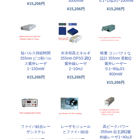
3000mW
0.1~15µJ/1~100mW
¥15,206円
¥15,206円
¥15,206円
短パルス持続時間
水冷却高エネルギ
軽量 コンパクトな
355nm ピコ秒パル
355nm DPSS 調Q
設計 355nm 受動Q
ス紫外レーザ
紫外線レーザ
紫外レーザー
1~150mW
2~10mJ
0.1~90µJ/1-
800mW
¥15,206円
¥15,206円
¥15,206円
ファイバ結合レー
レーザモジュール
高ピークパワー
ザシステム
とファイバ結合
355nm 自主調Q紫
外線レーザ1~40uJ/