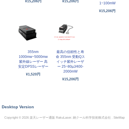
¥15,206円
¥15,206円
1~100mW
¥15,206円
355nm
最高の信頼性と寿
1000mw~5000mw
命 355nm 受動Qス
紫外線レーザー 高
イッチ紫外レーザ
安定DPSSレーザー
ー 25~80µJ/400-
2000mW
¥1,520円
¥15,206円
Desktop Version
Copyright © 2026
楽天レーザー通販 RakuLaser
. 納クール科学技術株式会社 .
SiteMap