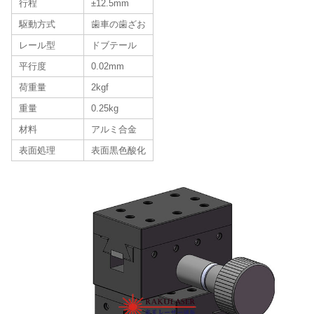
行程
±12.5mm
駆動方式
歯車の歯ざお
レール型
ドブテール
平行度
0.02mm
荷重量
2kgf
重量
0.25kg
材料
アルミ合金
表面処理
表面黒色酸化