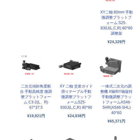
XY二軸 80mm 手動
微調整プラットフ
ォーム S25-
830J(L,C,R) 80*80
調整架
¥24,329円
二次元傾斜角度船
XY 二軸 交差ガイド
一体式二次元の調
台 手動高精度 微調
滑りテーブル手動
整機 X轴和Y轴旋转
整プラットフォー
微調整プラットフ
手動微調整プラッ
ム C3-2(L、R)
ォームS25-
トフォームAS46-
67*37.5
930J(L,C,R) 90*90
5HR(AS46-5HL)
40*60
¥19,921円
¥24,938円
¥65,371円