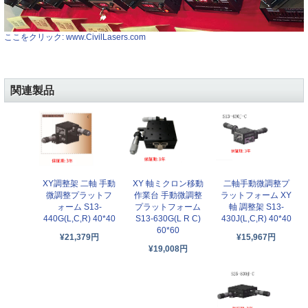
ここをクリック: www.CivilLasers.com
関連製品
XY調整架 二軸 手動
XY 軸ミクロン移動
二軸手動微調整プ
微調整プラットフ
作業台 手動微調整
ラットフォーム XY
ォーム S13-
プラットフォーム
軸 調整架 S13-
440G(L,C,R) 40*40
S13-630G(L R C)
430J(L,C,R) 40*40
60*60
¥21,379円
¥15,967円
¥19,008円