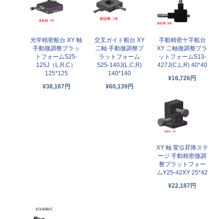
光学精密船台 XY 軸
交叉ガイド船台 XY
手動精密十字船台
手動微調整プラッ
二軸 手動微調整プ
XY 二軸微調整プラ
トフォームS25-
ラットフォーム
ットフォームS13-
125J（L,R,C）
S25-140J(L,C,R)
427J(C,L,R) 40*40
125*125
140*140
¥16,726円
¥38,167円
¥60,139円
XY 軸 変位昇降ステ
ージ 手動精密微調
整プラットフォー
ムY25-42XY 25*42
¥22,187円