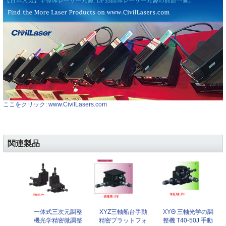
ここをクリック: www.CivilLasers.com
関連製品
一体式三次元調整
XYZ三軸船台手動
XYΘ 三軸光学の調
機光学精密微調整
精密プラットフォ
整機 T40-50J 手動