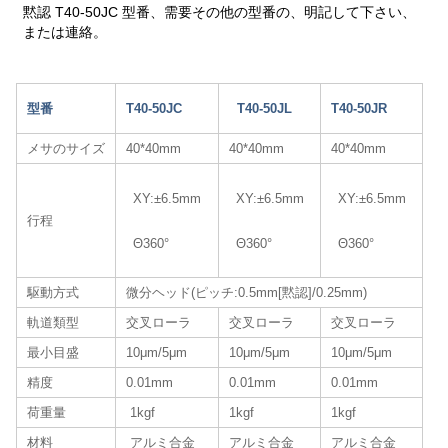
黙認 T40-50JC 型番、需要その他の型番の、明記して下さい、
または連絡。
型番
T40-50JC
T40-50JL
T40-50JR
メサのサイズ
40*40mm
40*40mm
40*40mm
XY:±6.5mm
XY:±6.5mm
XY:±6.5mm
行程
Θ360°
Θ360°
Θ360°
駆動方式
微分ヘッド(ピッチ:0.5mm[黙認]/0.25mm)
軌道類型
交叉ローラ
交叉ローラ
交叉ローラ
最小目盛
10μm/5μm
10μm/5μm
10μm/5μm
精度
0.01mm
0.01mm
0.01mm
荷重量
1kgf
1kgf
1kgf
材料
アルミ合金
アルミ合金
アルミ合金