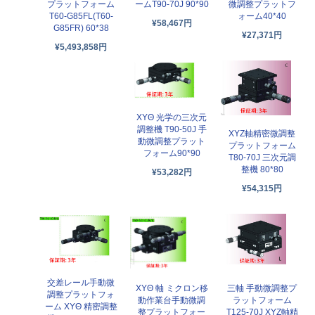
プラットフォーム
ームT90-70J 90*90
微調整プラットフ
T60-G85FL(T60-
ォーム40*40
¥58,467円
G85FR) 60*38
¥27,371円
¥5,493,858円
XYΘ 光学の三次元
調整機 T90-50J 手
XYZ軸精密微調整
動微調整プラット
プラットフォーム
フォーム90*90
T80-70J 三次元調
整機 80*80
¥53,282円
¥54,315円
交差レール手動微
三軸 手動微調整プ
XYΘ 軸 ミクロン移
調整プラットフォ
ラットフォーム
動作業台手動微調
ーム XYΘ 精密調整
T125-70J XYZ軸精
整プラットフォー