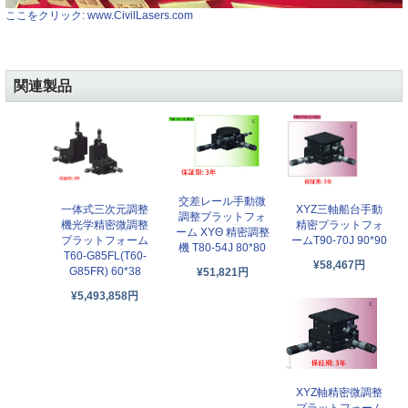
ここをクリック: www.CivilLasers.com
関連製品
交差レール手動微
一体式三次元調整
XYZ三軸船台手動
調整プラットフォ
機光学精密微調整
精密プラットフォ
ーム XYΘ 精密調整
プラットフォーム
ームT90-70J 90*90
機 T80-54J 80*80
T60-G85FL(T60-
¥58,467円
G85FR) 60*38
¥51,821円
¥5,493,858円
XYZ軸精密微調整
プラットフォーム