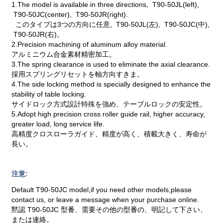
1.The model is available in three directions, T90-50JL(left),
T90-50JC(center), T90-50JR(right).
このタイプは3つの方向に任意, T90-50JL(左), T90-50JC(中),
T90-50JR(右)。
2.Precision machining of aluminum alloy material.
アルミニウム合金素材精密加工。
3.The spring clearance is used to eliminate the axial clearance.
採用スプリングリセットを軸方向すきま。
4.The side locking method is specially designed to enhance the
stability of table locking.
サイドロック方式設計特殊を強め、テーブルロックの安定性。
5.Adopt high precision cross roller guide rail, higher accuracy,
greater load, long service life.
高精度クロスローラガイド、精度が高く、積載大きく、寿命が
長い。
注意:
Default T90-50JC model,if you need other models,please
contact us, or leave a message when your purchase online.
黙認 T90-50JC 型番、需要その他の型番の、明記して下さい、
または連絡。