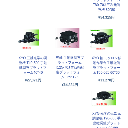
T80-70J 三次元調
整機 80*80
¥54,315円
三軸 手動微調整プ
XYΘ 三軸光学の調
XYΘ 軸 ミクロン移
ラットフォーム
整機 T40-50J 手動
動作業台手動微調
T125-70J XYZ軸精
微調整プラットフ
整プラットフォー
密プラットフォー
ォーム40*40
ムT60-52J 60*60
ム 125*125
¥27,371円
¥33,270円
¥64,884円
XYΘ 光学の三次元
調整機 T90-50J 手
動微調整プラット
フォーム90*90