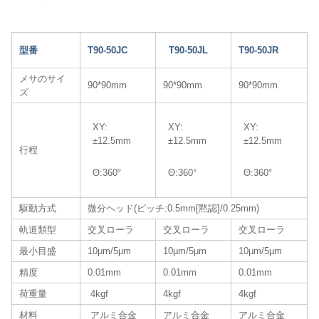
型番
T90-50JC
T90-50JL
T90-50JR
メサのサイ
90*90mm
90*90mm
90*90mm
ズ
XY:
XY:
XY:
±12.5mm
±12.5mm
±12.5mm
行程
Θ:360°
Θ:360°
Θ:360°
駆動方式
微分ヘッド(ピッチ:0.5mm[黙認]/0.25mm)
軌道類型
交叉ローラ
交叉ローラ
交叉ローラ
最小目盛
10μm/5μm
10μm/5μm
10μm/5μm
精度
0.01mm
0.01mm
0.01mm
荷重量
4kgf
4kgf
4kgf
材料
アルミ合金
アルミ合金
アルミ合金