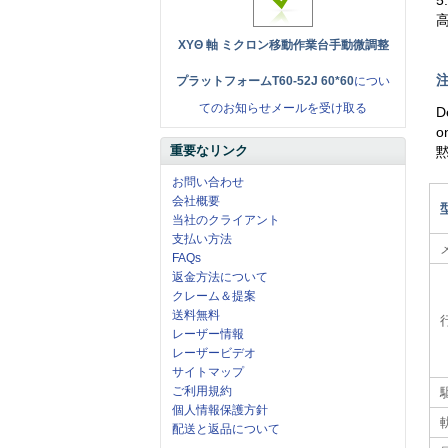
XYΘ 軸 ミクロン移動作業台手動微調整
注
プラットフォームT60-52J 60*60
につい
てのお知らせメールを受け取る
D
o
重要なリンク
お問い合わせ
会社概要
当社のクライアント
支払い方法
FAQs
返金方法について
クレーム＆提案
送料無料
レーザー情報
レーザービデオ
サイトマップ
ご利用規約
個人情報保護方針
配送と返品について