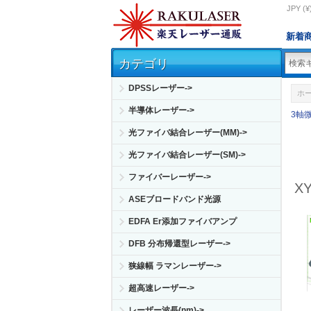
JPY (¥
新着
カテゴリ
DPSSレーザー->
ホ
半導体レーザー->
3軸
光ファイバ結合レーザー(MM)->
光ファイバ結合レーザー(SM)->
ファイバーレーザー->
X
ASEブロードバンド光源
EDFA Er添加ファイバアンプ
DFB 分布帰還型レーザー->
狭線幅 ラマンレーザー->
超高速レーザー->
レーザー波長(nm)->