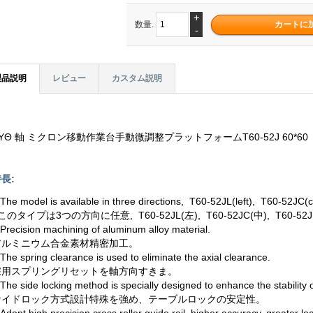
+
数量.
-
製品説明
レビュー
カスタム説明
YΘ 軸 ミクロン移動作業台手動微調整プラットフォームT60-52J 60*60
長:
.The model is available in three directions, T60-52JL(left), T60-52JC(
のタイプは3つの方向に任意, T60-52JL(左), T60-52JC(中), T60-52
.Precision machining of aluminum alloy material.
アルミニウム合金素材精密加工。
.The spring clearance is used to eliminate the axial clearance.
採用スプリングリセットを軸方向すきま。
.The side locking method is specially designed to enhance the stability o
サイドロック方式設計特殊を強め、テーブルロックの安定性。
.Adopt high precision cross roller guide rail, higher accuracy, greater loa