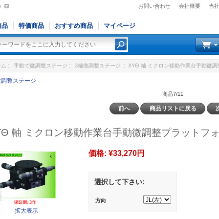
)
お問い合わせ
会社概要
当
商品
特価商品
おすすめ商品
マイページ
ーム
::
手動で微調整ステージ
::
3軸微調整ステージ
:: XYΘ 軸 ミクロン移動作業台手動微調整
微調整ステージ
商品7/11
前へ
商品リストに戻る
YΘ 軸 ミクロン移動作業台手動微調整プラットフォームT
価格:
¥33,270円
選択して下さい:
方向
拡大表示