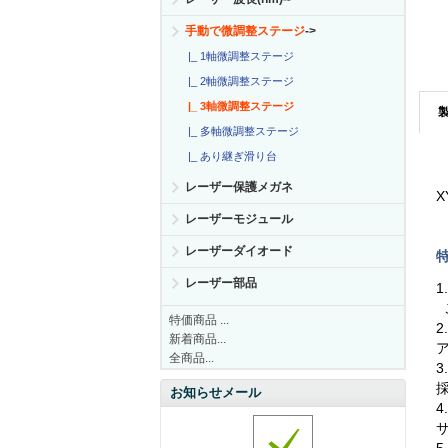
手動で微調整ステージ
->
|_ 1軸微調整ステージ
|_ 2軸微調整ステージ
|_ 3軸微調整ステージ
|_ 多軸微調整ステージ
|_ あり継ぎ滑り台
レーザー保護メガネ
X
レーザーモジュール
レーザーダイオード
特
レーザー部品
1
こ
特価商品 ...
2
新着商品...
全商品...
3
お知らせメール
4
5