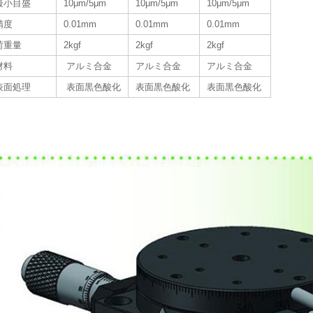
最小目盛
10μm/5μm
10μm/5μm
10μm/5μm
精度
0.01mm
0.01mm
0.01mm
荷重量
2kgf
2kgf
2kgf
材料
アルミ合金
アルミ合金
アルミ合金
表面処理
表面黒色酸化
表面黒色酸化
表面黒色酸化