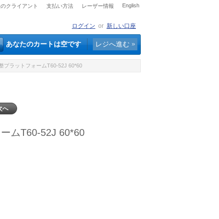
English
社のクライアント
支払い方法
レーザー情報
ログイン
or
新しい口座
あなたのカートは空です
レジへ進む
プラットフォームT60-52J 60*60
次へ
60-52J 60*60