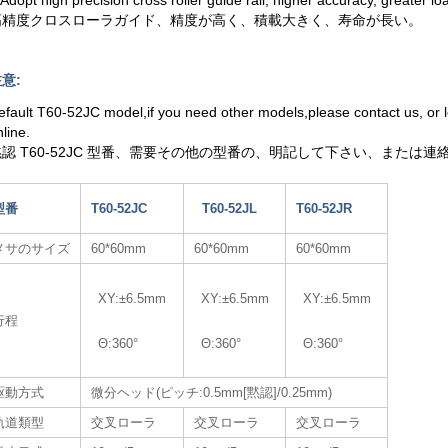
高精度クロスローラガイド、精度が高く、積載大きく、寿命が長い。
意:
efault T60-52JC model,if you need other models,please contact us, o
nline.
黙認 T60-52JC 型番、需要その他の型番の、明記して下さい、または連
型番
T60-52JC
T60-52JL
T60-52JR
メサのサイズ
60*60mm
60*60mm
60*60mm
XY:±6.5mm
XY:±6.5mm
XY:±6.5mm
行程
Θ:360°
Θ:360°
Θ:360°
駆動方式
微分ヘッド(ピッチ:0.5mm[黙認]/0.25mm)
軌道類型
交叉ローラ
交叉ローラ
交叉ローラ