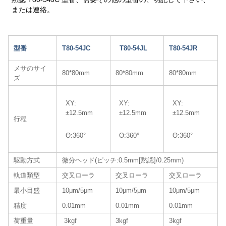
または連絡。
型番
T80-54JC
T80-54JL
T80-54JR
メサのサイ
80*80mm
80*80mm
80*80mm
ズ
XY:
XY:
XY:
±12.5mm
±12.5mm
±12.5mm
行程
Θ:360°
Θ:360°
Θ:360°
駆動方式
微分ヘッド(ピッチ:0.5mm[黙認]/0.25mm)
軌道類型
交叉ローラ
交叉ローラ
交叉ローラ
最小目盛
10μm/5μm
10μm/5μm
10μm/5μm
精度
0.01mm
0.01mm
0.01mm
荷重量
3kgf
3kgf
3kgf