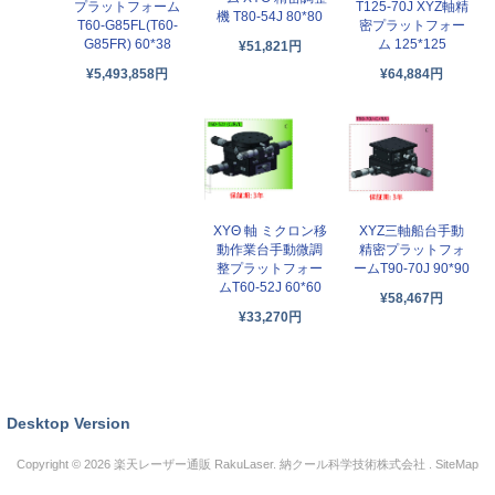
T125-70J XYZ軸精
プラットフォーム
機 T80-54J 80*80
密プラットフォー
T60-G85FL(T60-
ム 125*125
G85FR) 60*38
¥51,821円
¥64,884円
¥5,493,858円
XYΘ 軸 ミクロン移
XYZ三軸船台手動
動作業台手動微調
精密プラットフォ
整プラットフォー
ームT90-70J 90*90
ムT60-52J 60*60
¥58,467円
¥33,270円
Desktop Version
Copyright © 2026
楽天レーザー通販 RakuLaser
. 納クール科学技術株式会社 .
SiteMap