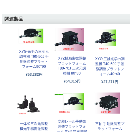
関連製品
XYΘ 光学の三次元
調整機 T90-50J 手
XYZ軸精密微調整
XYΘ 三軸光学の調
動微調整プラット
プラットフォーム
整機 T40-50J 手動
フォーム90*90
T80-70J 三次元調
微調整プラットフ
整機 80*80
ォーム40*40
¥53,282円
¥54,315円
¥27,371円
交差レール手動微
三軸 手動微調整プ
一体式三次元調整
調整プラットフォ
ラットフォーム
機光学精密微調整
ーム XYΘ 精密調整