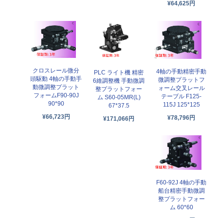
¥64,625円
クロスレール微分
4軸の手動精密手動
PLC ライト機 精密
頭駆動 4軸の手動手
微調整プラットフ
6維調整機 手動微調
動微調整プラット
ォーム交叉レール
整プラットフォー
フォームF90-90J
テーブル F125-
ム S60-05MR(L)
90*90
115J 125*125
67*37.5
¥66,723円
¥78,796円
¥171,066円
F60-92J 4軸の手動
船台精密手動微調
整プラットフォー
ム 60*60