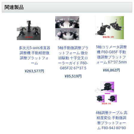
関連製品
5軸コリメータ調整
多次元5-axis准直器
5軸手動微調整プラ
機 F60-G85F 手動
調整機 手動精密微
ットフォーム 微分
微調整プラットフ
調整プラットフォ
頭駆動 十字交叉ロ
ォーム 67*37.5mm
ーム
ーラーガイド F60-
G85FJ2 67*37.5
¥66,862円
¥263,577円
¥85,519円
4軸調整テーブル 高
精度変位 手動微調
整プラットフォー
ム F80-94J 80*80