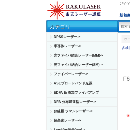
JPY (¥
新着
カテゴリ
DPSSレーザー->
ホ
半導体レーザー->
多軸
光ファイバ結合レーザー(MM)->
光ファイバ結合レーザー(SM)->
ファイバーレーザー->
F
ASEブロードバンド光源
EDFA Er添加ファイバアンプ
DFB 分布帰還型レーザー->
狭線幅 ラマンレーザー->
超高速レーザー->
レーザー波長(nm)->