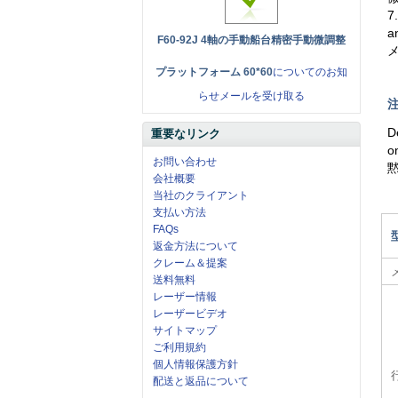
7
a
F60-92J 4軸の手動船台精密手動微調整
プラットフォーム 60*60
についてのお知
らせメールを受け取る
注
D
重要なリンク
o
お問い合わせ
会社概要
当社のクライアント
支払い方法
FAQs
返金方法について
クレーム＆提案
送料無料
レーザー情報
レーザービデオ
サイトマップ
ご利用規約
個人情報保護方針
配送と返品について