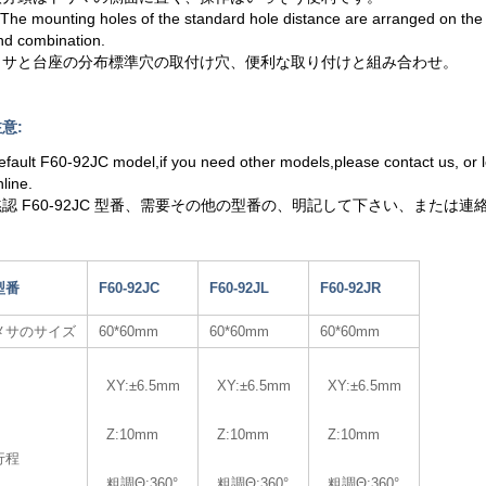
.The mounting holes of the standard hole distance are arranged on the t
nd combination.
メサと台座の分布標準穴の取付け穴、便利な取り付けと組み合わせ。
意:
efault F60-92JC model,if you need other models,please contact us, o
nline.
黙認 F60-92JC 型番、需要その他の型番の、明記して下さい、または連
型番
F60-92JC
F60-92JL
F60-92JR
メサのサイズ
60*60mm
60*60mm
60*60mm
XY:±6.5mm
XY:±6.5mm
XY:±6.5mm
Z:10mm
Z:10mm
Z:10mm
行程
粗調Θ:360°
粗調Θ:360°
粗調Θ:360°