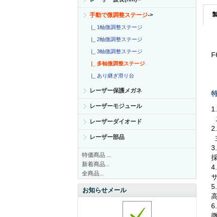
手動で微調整ステージ
->
|_ 1軸微調整ステージ
|_ 2軸微調整ステージ
|_ 3軸微調整ステージ
F
|_ 多軸微調整ステージ
|_ あり継ぎ滑り台
レーザー保護メガネ
特
レーザーモジュール
1
こ
レーザーダイオード
2
レーザー部品
3
特価商品 ...
新着商品...
4
全商品...
5
お知らせメール
6