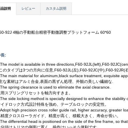
製品説明
レビュー
カスタム説明
60-92J 4軸の手動船台精密手動微調整プラットフォーム 60*60
長:
.The model is available in three directions,F60-92JL(left),F60-92JC(cen
のタイプは3つの方向に任意,F60-92JL(左),F60-92JC(中),F60-92JR(
.The main material for aluminum,black surface treatment, exquisite ap
主な素材はアルミ合金,表面の黒ずん処理、外観の美しい繊細な.
.The spring clearance is used to eliminate the axial clearance.
採用スプリングリセットを軸方向すきま。
.The side locking method is specially designed to enhance the stability 
サイドロック方式設計特殊を強め、テーブルロックの安定性。
.Adopt high precision cross roller guide rail, higher accuracy, greater lo
高精度クロスローラガイド、精度が高く、積載大きく、寿命が長い。
.The differential head is positioned on the side of the fine frame, so th
微分頭はトリマの側面に置く、操作はいっそう便利です。