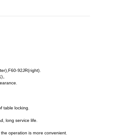
ter),F60-92JR(right).
右)。
pearance.
of table locking.
ad, long service life.
at the operation is more convenient.