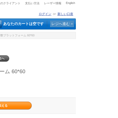
English
社のクライアント
支払い方法
レーザー情報
ログイン
or
新しい口座
あなたのカートは空です
レジへ進む
調整プラットフォーム 60*60
次へ
ム 60*60