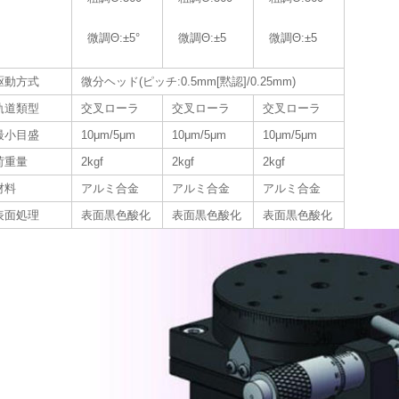
微調Θ:±5°
微調Θ:±5
微調Θ:±5
駆動方式
微分ヘッド(ピッチ:0.5mm[黙認]/0.25mm)
軌道類型
交叉ローラ
交叉ローラ
交叉ローラ
最小目盛
10μm/5μm
10μm/5μm
10μm/5μm
荷重量
2kgf
2kgf
2kgf
材料
アルミ合金
アルミ合金
アルミ合金
表面処理
表面黒色酸化
表面黒色酸化
表面黒色酸化