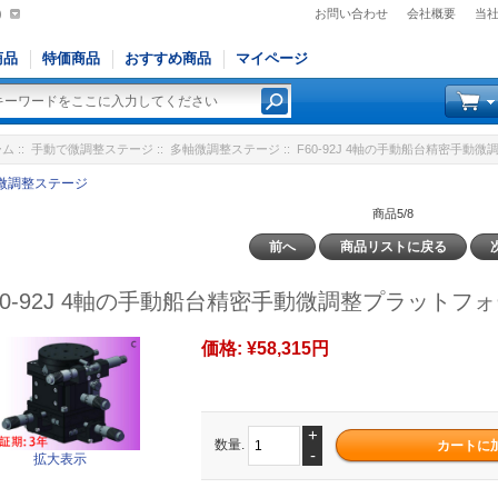
)
お問い合わせ
会社概要
当
商品
特価商品
おすすめ商品
マイページ
ーム
::
手動で微調整ステージ
::
多軸微調整ステージ
:: F60-92J 4軸の手動船台精密手動微
微調整ステージ
商品5/8
前へ
商品リストに戻る
60-92J 4軸の手動船台精密手動微調整プラットフォー
価格:
¥58,315円
+
数量.
-
拡大表示