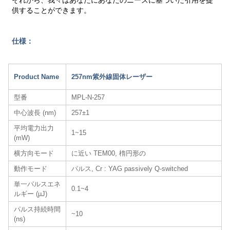
それから、我々はあなたにあなたのニーズに基づいた引用を提
供することができます。
仕様：
Product Name
257nm紫外線固体レーザー
型番
MPL-N-257
中心波長 (nm)
257±1
平均電力出力
1~15
(mW)
横方向モード
に近い TEM00, 楕円形の
動作モード
パルス, Cr : YAG passively Q-switched
単一パルスエネ
0.1~4
ルギー (µJ)
パルス持続時間
~10
(ns)