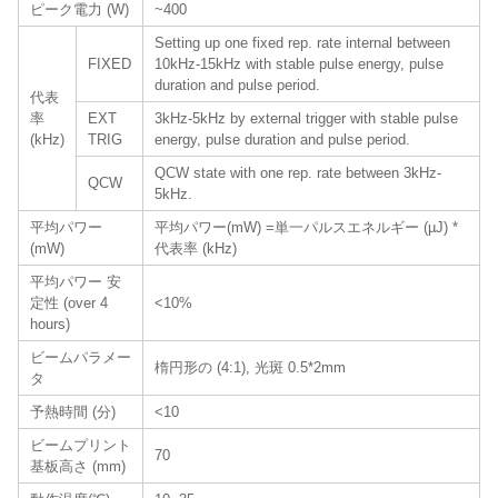
ピーク電力 (W)
~400
Setting up one fixed rep. rate internal between
FIXED
10kHz-15kHz with stable pulse energy, pulse
duration and pulse period.
代表
率
EXT
3kHz-5kHz by external trigger with stable pulse
(kHz)
TRIG
energy, pulse duration and pulse period.
QCW state with one rep. rate between 3kHz-
QCW
5kHz.
平均パワー
平均パワー(mW) =単一パルスエネルギー (µJ) *
(mW)
代表率 (kHz)
平均パワー 安
定性 (over 4
<10%
hours)
ビームパラメー
楕円形の (4:1), 光斑 0.5*2mm
タ
予熱時間 (分)
<10
ビームプリント
70
基板高さ (mm)