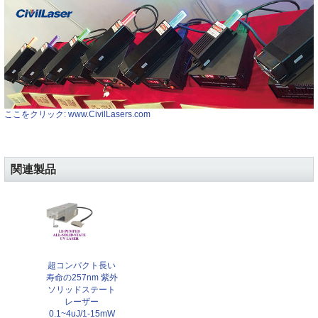
ここをクリック: www.CivilLasers.com
関連製品
超コンパクト長い
寿命の257nm 紫外
ソリッドステート
レーザー
0.1~4uJ/1-15mW