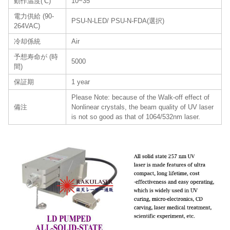
動作温度(℃)
10~35
電力供給 (90-
PSU-N-LED/ PSU-N-FDA(選択)
264VAC)
冷却係統
Air
予想寿命が (時
5000
間)
保証期
1 year
Please Note: because of the Walk-off effect of
備注
Nonlinear crystals, the beam quality of UV laser
is not so good as that of 1064/532nm laser.