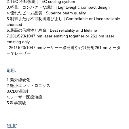
2.TEC 冷却係統 | TEC cooling system
3.軽量、コンパクトな設計 | Lightweight, compact design
4.優れたビーム品質 | Superior beam quality
5.制御または不可制御選びまし | Controllable or Uncontrollable
choosed
6.最高の信頼性と寿命 | Best reliability and lifetime
7.261/523/1047 nm laser emitting together or 261 nm laser
emitting only
261/ 523/1047 nmレーザー一緒発射やだけ発射261 nmオーダ
ーでレーザー
応用:
1.紫外線硬化
2.微小エレクトロニクス
3.CDの彫刻
4.レーザー医療治療
5.科学実験
[注意]