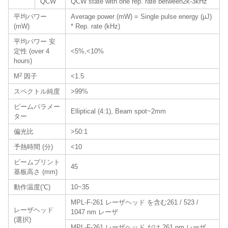
QCW
QCW state with one rep. rate between2k-3kHz
平均パワー
Average power (mW) = Single pulse energy (µJ)
(mW)
* Rep. rate (kHz)
平均パワー 安
定性 (over 4
<5%,<10%
hours)
2
M
因子
<1.5
スペクトル純度
>99%
ビームパラメー
Elliptical (4:1), Beam spot~2mm
ター
偏光比
>50:1
予熱時間 (分)
<10
ビームプリント
45
基板高さ (mm)
動作温度(℃)
10~35
MPL-F-261 レーザヘッド を含む261 / 523 /
レーザヘッド
1047 nm レーザ
(選択)
MPL-F-261 レーザヘッド だけ 261 nm レーザ