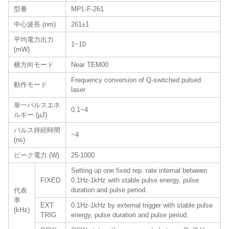
型番
MPL-F-261
中心波長 (nm)
261±1
平均電力出力
1~10
(mW)
横方向モード
Near TEM00
Frequency conversion of Q-switched pulsed
動作モード
laser
単一パルスエネ
0.1~4
ルギー (µJ)
パルス持続時間
~4
(ns)
ピーク電力 (W)
25-1000
Setting up one fixed rep. rate internal between
FIXED
0.1Hz-1kHz with stable pulse energy, pulse
duration and pulse period.
代表
率
EXT
0.1Hz-1kHz by external trigger with stable pulse
(kHz)
TRIG
energy, pulse duration and pulse period.