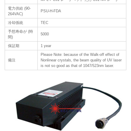
電力供給 (90-
PSU-H-FDA
264VAC)
冷却係統
TEC
予想寿命が (時
5000
間)
保証期
1 year
Please Note: because of the Walk-off effect of
備注
Nonlinear crystals, the beam quality of UV laser
is not so good as that of 1047/523nm laser.