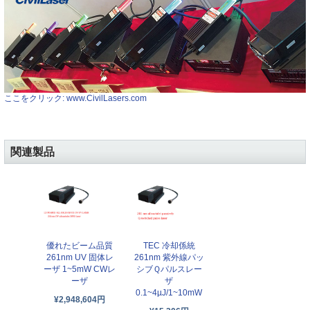
ここをクリック: www.CivilLasers.com
関連製品
優れたビーム品質
TEC 冷却係統
261nm UV 固体レ
261nm 紫外線パッ
ーザ 1~5mW CWレ
シブＱパルスレー
ーザ
ザ
0.1~4µJ/1~10mW
¥2,948,604円