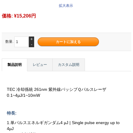
拡大表示
価格:
¥15,206円
+
数量.
-
製品説明
レビュー
カスタム説明
TEC 冷却係統 261nm 紫外線パッシブＱパルスレーザ
0.1~4µJ/1~10mW
特長:
1.単パルスエネルギガンダム4 µJ | Single pulse energy up to
4µJ