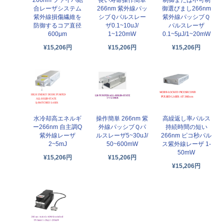
長い寿命操作簡単
制御または不可制
合レーザシステム
266nm 紫外線パッ
御選びまし266nm
紫外線損傷繊維を
シブＱパルスレー
紫外線パッシブＱ
防御するコア直径
ザ0.1~10uJ/
パルスレーザ
600μm
1~120mW
0.1~5µJ/1~20mW
¥15,206円
¥15,206円
¥15,206円
水冷却高エネルギ
操作簡単 266nm 紫
高繰返し率パルス
ー266nm 自主調Q
外線パッシブＱパ
持続時間の短い
紫外線レーザ
ルスレーザ5~30uJ/
266nm ピコ秒パル
2~5mJ
50~600mW
ス紫外線レーザ 1-
50mW
¥15,206円
¥15,206円
¥15,206円