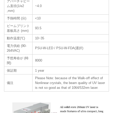
アパーチャビー
ム直径(1/e2
~4.0
,mm)
予熱時間 (分)
<10
ビームプリント
93.5
基板高さ (mm)
動作温度(℃)
10~35
電力供給 (90-
PSU-W-LED / PSU-W-FDA(選択)
264VAC)
予想寿命が (時
8000
間)
保証期
1 year
Please Note: because of the Walk-off effect of
備注
Nonlinear crystals, the beam quality of UV laser
is not so good as that of 1064/532nm laser.