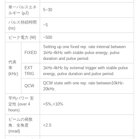
単一パルスエネ
5~30
ルギー (µJ)
パルス持続時間
~5
(ns)
ピーク電力 (W)
~500
Setting up one fixed rep. rate internal between
FIXED
1kHz-4kHz with stable pulse energy, pulse
duration and pulse period.
代表
率
EXT
1kHz-4kHz by external trigger with stable pulse
(kHz)
TRIG
energy, pulse duration and pulse period.
QCW state with one rep. rate between10kHz-
QCW
20kHz.
平均パワー 安
定性 (over 4
<5%,<10%
hours)
ビームの発散
角、全角度
<2.0
(mrad)