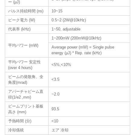
ー (µJ)
パルス持続時間 (ns)
10~15
ピーク電力 (W)
0.5~2 (2W@10kHz)
代表率 (kHz)
1~50, adjustable
1~200mW (200mW@10kHz)
平均パワー (mW)
Average power (mW) = Single pulse
energy (µJ) * Rep. rate (kHz)
平均パワー 安定性
<5%,<10%
(over 4 hours)
ビームの発散角、全
<3.5
角度(mrad)
アパーチャビーム直
~2.0
径(1/e2 ,mm)
ビームプリント基板
93.5
高さ (mm)
予熱時間 (分)
<10
冷却係統
エア 冷却