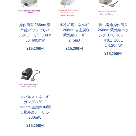
操作簡単 266nm 紫
水冷却高エネルギ
長い寿命操作簡単
外線パッシブＱパ
ー266nm 自主調Q
266nm 紫外線パッ
ルスレーザ5~30uJ/
紫外線レーザ
シブＱパルスレー
50~600mW
2~5mJ
ザ0.1~10uJ/
1~120mW
¥15,206円
¥15,206円
¥15,206円
単パルスエネルギ
ガンダム20µJ
266nm 主動AOM調
Q紫外線レーザ 1-
200mW
¥15,206円