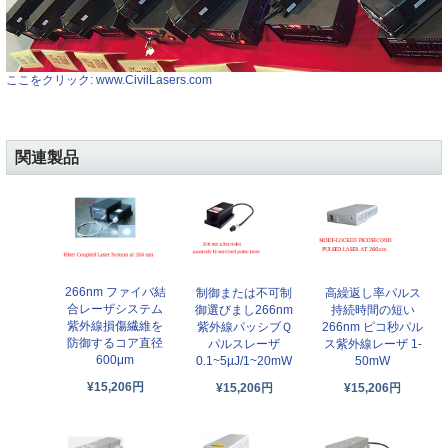
ここをクリック: www.CivilLasers.com
関連製品
266nm ファイバ結
制御または不可制
高繰返し率パルス
合レーザシステム
御選びまし266nm
持続時間の短い
紫外線損傷繊維を
紫外線パッシブＱ
266nm ピコ秒パル
防御するコア直径
パルスレーザ
ス紫外線レーザ 1-
600μm
0.1~5µJ/1~20mW
50mW
¥15,206円
¥15,206円
¥15,206円