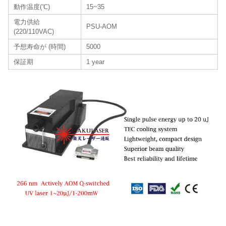
動作温度(℃)
15~35
電力供給
PSU-AOM
(220/110VAC)
予想寿命が (時間)
5000
保証期
1 year