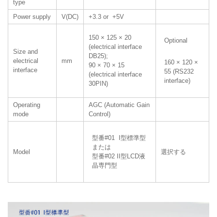
type
Power supply
V(DC)
+3.3 or +5V
150 × 125 × 20
Optional
(electrical interface
Size and
DB25);
electrical
mm
160 × 120 ×
90 × 70 × 15
interface
55 (RS232
(electrical interface
interface)
30PIN)
Operating
AGC (Automatic Gain
mode
Control)
型番#01 I型標準型
または
Model
選択する
型番#02 II型LCD液
晶専門型