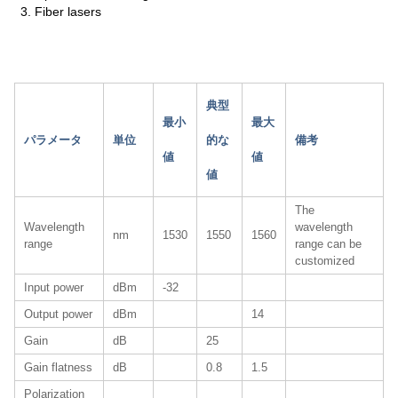
3. Fiber lasers
典型
最小
最大
パラメータ
単位
的な
備考
値
値
値
The
Wavelength
wavelength
nm
1530
1550
1560
range
range can be
customized
Input power
dBm
-32
Output power
dBm
14
Gain
dB
25
Gain flatness
dB
0.8
1.5
Polarization