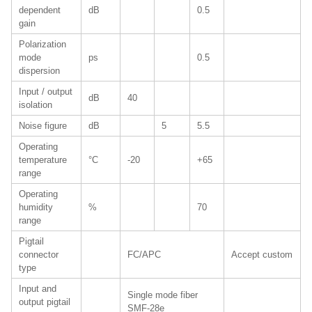
dependent
dB
0.5
gain
Polarization
mode
ps
0.5
dispersion
Input / output
dB
40
isolation
Noise figure
dB
5
5.5
Operating
temperature
°C
-20
+65
range
Operating
humidity
%
70
range
Pigtail
connector
FC/APC
Accept custom
type
Input and
Single mode fiber
output pigtail
SMF-28e