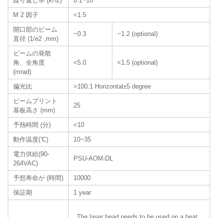
繰り返し率 (kHz)
0.1~10
M 2 因子
<1.5
開口部のビーム
~0.3
~1.2 (optional)
直径 (1/e2 ,mm)
ビームの発散
角、全角度
<5.0
<1.5 (optional)
(mrad)
偏光比
>100:1 Horizontal±5 degree
ビームプリント
25
基板高さ (mm)
予熱時間 (分)
<10
動作温度(℃)
10~35
電力供給(90-
PSU-AOM-DL
264VAC)
予想寿命が (時間)
10000
保証期
1 year
The laser head needs to be used on a heat