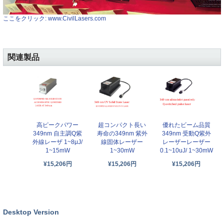
ここをクリック: www.CivilLasers.com
関連製品
高ピークパワー
超コンパクト長い
優れたビーム品質
349nm 自主調Q紫
寿命の349nm 紫外
349nm 受動Q紫外
外線レーザ 1~8μJ/
線固体レーザー
レーザーレーザー
1~15mW
1~30mW
0.1~10uJ/ 1~30mW
¥15,206円
¥15,206円
¥15,206円
Desktop Version