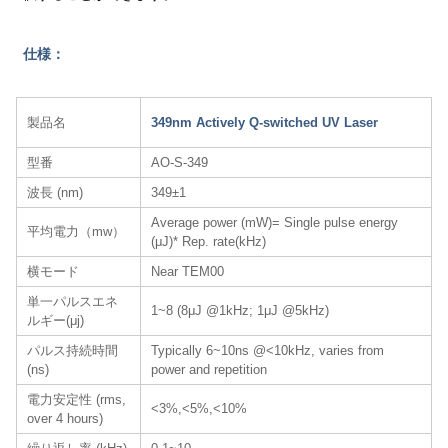
仕様：
製品名
349nm Actively Q-switched UV Laser
型番
AO-S-349
波長 (nm)
349±1
Average power (mW)= Single pulse energy
平均電力（mw）
(μJ)* Rep. rate(kHz)
横モード
Near TEM00
単一パルスエネ
1~8 (8μJ @1kHz; 1μJ @5kHz)
ルギー(μj)
パルス持続時間
Typically 6~10ns @<10kHz, varies from
(ns)
power and repetition
電力安定性 (rms,
<3%,<5%,<10%
over 4 hours)