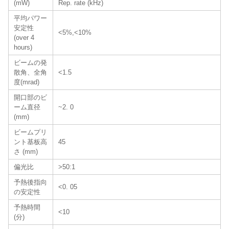
(mW)
Rep. rate (kHz)
平均パワー
安定性
<5%,<10%
(over 4
hours)
ビームの発
散角、全角
<1.5
度(mrad)
開口部のビ
ーム直径
~2. 0
(mm)
ビームプリ
ント基板高
45
さ (mm)
偏光比
>50:1
予熱後指向
<0. 05
の安定性
予熱時間
<10
(分)