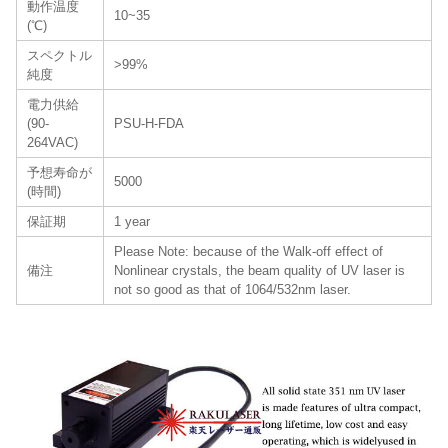
動作温度
10~35
(℃)
スペクトル
>99%
純度
電力供給
(90-
PSU-H-FDA
264VAC)
予想寿命が
5000
(時間)
保証期
1 year
Please Note: because of the Walk-off effect of
備注
Nonlinear crystals, the beam quality of UV laser is
not so good as that of 1064/532nm laser.