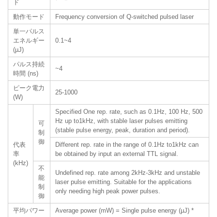
ド
動作モード
Frequency conversion of Q-switched pulsed laser
単一パルス
エネルギー
0.1~4
(µJ)
パルス持続
~4
時間 (ns)
ピーク電力
25-1000
(W)
Specified One rep. rate, such as 0.1Hz, 100 Hz, 500
Hz up to1kHz, with stable laser pulses emitting
可
(stable pulse energy, peak, duration and period).
制
御
代表
Different rep. rate in the range of 0.1Hz to1kHz can
率
be obtained by input an external TTL signal.
(kHz)
不
Undefined rep. rate among 2kHz-3kHz and unstable
能
laser pulse emitting. Suitable for the applications
制
only needing high peak power pulses.
御
平均パワー
Average power (mW) = Single pulse energy (µJ) *