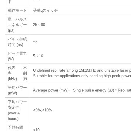
ド
動作モード
受動qスイッチ
単一パルス
エネルギー
25
～80
(µJ)
パルス持続
~5
時間 (ns)
ピーク電力
5
～16
(W)
代表
不
Undefined rep. rate among 15k25kHz and unstable laser p
率
制
Suitable for the applications only needing high peak powe
(kHz)
御
平均パワー
Average power (mW) = Single pulse energy (µJ) * Rep. ra
(mW)
平均パワー
安定性
<5%,<10%
(over 4
hours)
予熱時間
<10