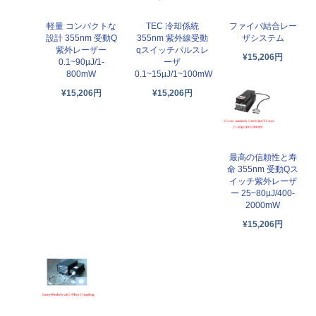
軽量 コンパクトな
TEC 冷却係統
ファイバ結合レー
設計 355nm 受動Q
355nm 紫外線受動
ザシステム
紫外レーザー
qスイッチパルスレ
¥15,206円
0.1~90µJ/1-
ーザ
800mW
0.1~15µJ/1~100mW
¥15,206円
¥15,206円
最高の信頼性と寿
命 355nm 受動Qス
イッチ紫外レーザ
ー 25~80µJ/400-
2000mW
¥15,206円