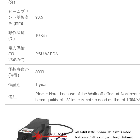
(分)
ビームプリ
ント基板高
93.5
さ (mm)
動作温度
10~35
(℃)
電力供給
(90-
PSU-W-FDA
264VAC)
予想寿命が
8000
(時間)
保証期
1 year
Please Note: because of the Walk-off effect of Nonlinear c
備注
beam quality of UV laser is not so good as that of 1064/5