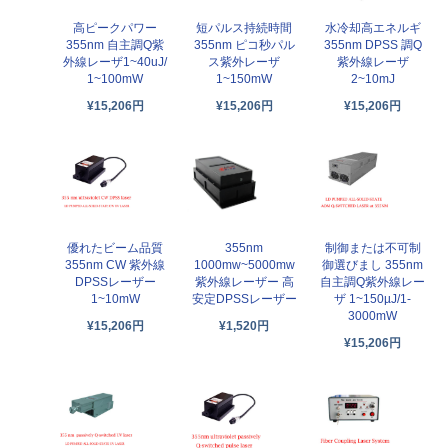
高ピークパワー
短パルス持続時間
水冷却高エネルギ
355nm 自主調Q紫
355nm ピコ秒パル
355nm DPSS 調Q
外線レーザ1~40uJ/
ス紫外レーザ
紫外線レーザ
1~100mW
1~150mW
2~10mJ
¥15,206円
¥15,206円
¥15,206円
優れたビーム品質
355nm
制御または不可制
355nm CW 紫外線
1000mw~5000mw
御選びまし 355nm
DPSSレーザー
紫外線レーザー 高
自主調Q紫外線レー
1~10mW
安定DPSSレーザー
ザ 1~150µJ/1-
3000mW
¥15,206円
¥1,520円
¥15,206円