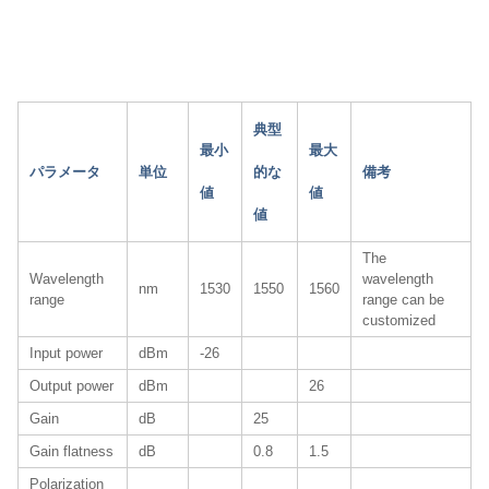
典型
最小
最大
パラメータ
単位
的な
備考
値
値
値
The
Wavelength
wavelength
nm
1530
1550
1560
range
range can be
customized
Input power
dBm
-26
Output power
dBm
26
Gain
dB
25
Gain flatness
dB
0.8
1.5
Polarization