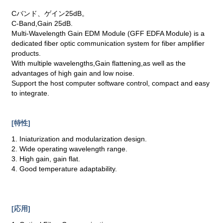
Cバンド、ゲイン25dB。
C-Band,Gain 25dB.
Multi-Wavelength Gain EDM Module (GFF EDFA Module) is a
dedicated fiber optic communication system for fiber amplifier
products.
With multiple wavelengths,Gain flattening,as well as the
advantages of high gain and low noise.
Support the host computer software control, compact and easy
to integrate.
[特性]
1. Iniaturization and modularization design.
2. Wide operating wavelength range.
3. High gain, gain flat.
4. Good temperature adaptability.
[応用]