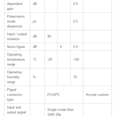
dependent
dB
0.5
gain
Polarization
mode
ps
0.5
dispersion
Input / output
dB
40
isolation
Noise figure
dB
5
5.5
Operating
temperature
°C
-20
+65
range
Operating
humidity
%
70
range
Pigtail
connector
FC/APC
Accept custom
type
Input and
Single mode fiber
output pigtail
SMF-28e