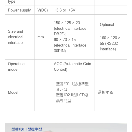
type
Power supply
V(DC)
+3.3 or +5V
150 × 125 × 20
Optional
(electrical interface
Size and
DB25);
electrical
mm
160 × 120 ×
90 × 70 × 15
interface
55 (RS232
(electrical interface
interface)
30PIN)
Operating
AGC (Automatic Gain
mode
Control)
型番#01 I型標準型
または
Model
選択する
型番#02 II型LCD液
晶専門型