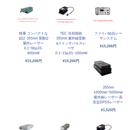
軽量 コンパクトな
TEC 冷却係統
ファイバ結合レー
設計 355nm 受動Q
355nm 紫外線受動
ザシステム
紫外レーザー
qスイッチパルスレ
¥15,206円
0.1~90µJ/1-
ーザ
800mW
0.1~15µJ/1~100mW
¥15,206円
¥15,206円
355nm
1000mw~5000mw
紫外線レーザー 高
安定DPSSレーザー
¥1,520円