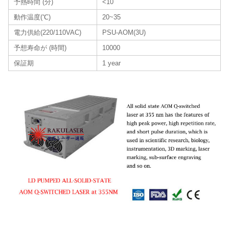
予熱時間 (分)
<10
動作温度(℃)
20~35
電力供給(220/110VAC)
PSU-AOM(3U)
予想寿命が (時間)
10000
保証期
1 year