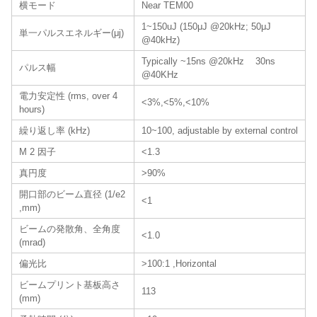
横モード
Near TEM00
1~150uJ (150μJ @20kHz; 50μJ
単一パルスエネルギー(μj)
@40kHz)
Typically ~15ns @20kHz 30ns
パルス幅
@40KHz
電力安定性 (rms, over 4
<3%,<5%,<10%
hours)
繰り返し率 (kHz)
10~100, adjustable by external control
M 2 因子
<1.3
真円度
>90%
開口部のビーム直径 (1/e2
<1
,mm)
ビームの発散角、全角度
<1.0
(mrad)
偏光比
>100:1 ,Horizontal
ビームプリント基板高さ
113
(mm)