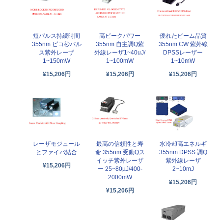
短パルス持続時間
高ピークパワー
優れたビーム品質
355nm ピコ秒パル
355nm 自主調Q紫
355nm CW 紫外線
ス紫外レーザ
外線レーザ1~40uJ/
DPSSレーザー
1~150mW
1~100mW
1~10mW
¥15,206円
¥15,206円
¥15,206円
レーザモジュール
最高の信頼性と寿
水冷却高エネルギ
とファイバ結合
命 355nm 受動Qス
355nm DPSS 調Q
イッチ紫外レーザ
紫外線レーザ
¥15,206円
ー 25~80µJ/400-
2~10mJ
2000mW
¥15,206円
¥15,206円